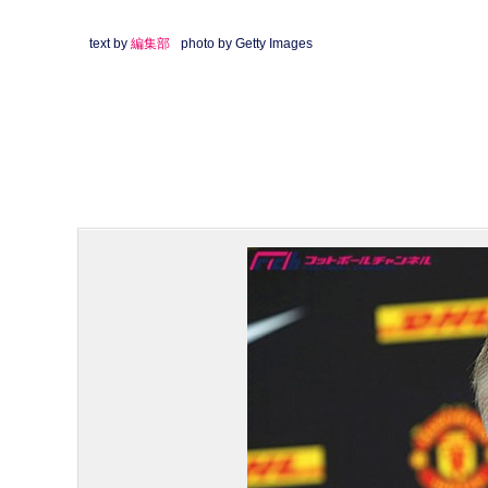
text by
編集部
photo by Getty Images