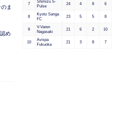
Shimizu S-
7
24
4
8
6
Pulse
そのま
Kyoto Sanga
8
23
5
5
8
FC
V-Varen
9
21
6
2
10
Nagasaki
は認め
Avispa
10
21
3
8
7
Fukuoka