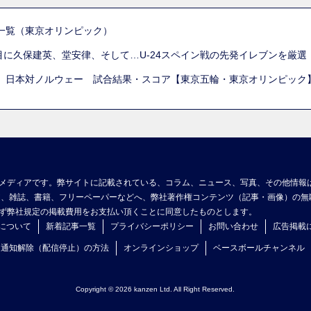
一覧（東京オリンピック）
列目に久保建英、堂安律、そして…U-24スペイン戦の先発イレブンを厳
 日本対ノルウェー 試合結果・スコア【東京五輪・東京オリンピック
メディアです。弊サイトに記載されている、コラム、ニュース、写真、その他情報
ア、雑誌、書籍、フリーペーパーなどへ、弊社著作権コンテンツ（記事・画像）の無
ず弊社規定の掲載費用をお支払い頂くことに同意したものとします。
について
新着記事一覧
プライバシーポリシー
お問い合わせ
広告掲載
ュ通知解除（配信停止）の方法
オンラインショップ
ベースボールチャンネル
Copyright © 2026 kanzen Ltd. All Right Reserved.