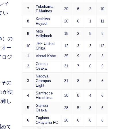
レイ
Yokohama
7
20
6
2
10
F.Marinos
てい
Kashiwa
8
20
6
1
11
Reysol
Mito
9
18
2
8
8
Hollyhock
A）の
JEF United
10
12
3
3
12
、オー
Chiba
1
Vissel Kobe
35
9
6
3
ノロジ
Cerezo
2
31
7
6
5
Osaka
Nagoya
3
Grampus
31
8
5
5
。その
Eight
れが使
Sanfrecce
4
30
8
4
6
Hiroshima
に難し
Gamba
5
28
5
8
5
Osaka
Fagiano
6
26
6
6
6
Okayama FC
弱めて