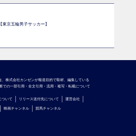
選【東京五輪男子サッカー】
】
は、株式会社カンゼンが報道目的で取材、編集している
断での一部引用・全文引用・流用・複写・転載について
について
リリース送付先について
運営会社
映画チャンネル
競馬チャンネル