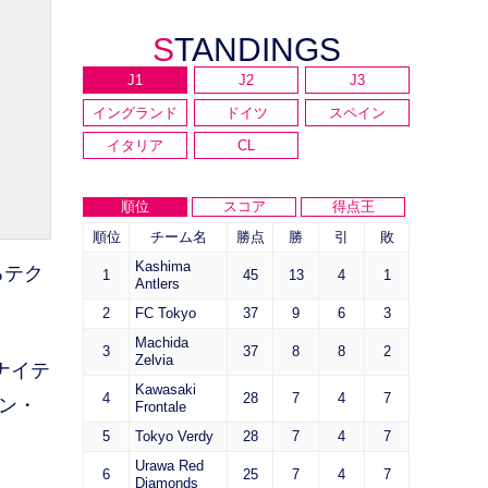
STANDINGS
J1
J2
J3
イングランド
ドイツ
スペイン
イタリア
CL
順位
スコア
得点王
順位
チーム名
勝点
勝
引
敗
Kashima
るテク
1
45
13
4
1
Antlers
2
FC Tokyo
37
9
6
3
Machida
3
37
8
8
2
Zelvia
ナイテ
Kawasaki
4
28
7
4
7
ン・
Frontale
5
Tokyo Verdy
28
7
4
7
Urawa Red
6
25
7
4
7
Diamonds