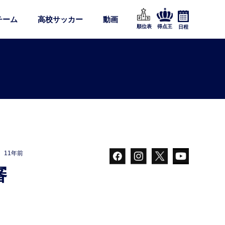
チーム
高校サッカー
動画
順位表
得点王
日程
11年前