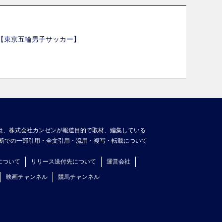
選【東京五輪男子サッカー】
】
は、株式会社カンゼンが報道目的で取材、編集している
断での一部引用・全文引用・流用・複写・転載について
について
リリース送付先について
運営会社
映画チャンネル
競馬チャンネル