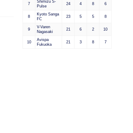
Shimizu S-
7
24
4
8
6
Pulse
Kyoto Sanga
8
23
5
5
8
FC
V-Varen
9
21
6
2
10
Nagasaki
Avispa
10
21
3
8
7
Fukuoka