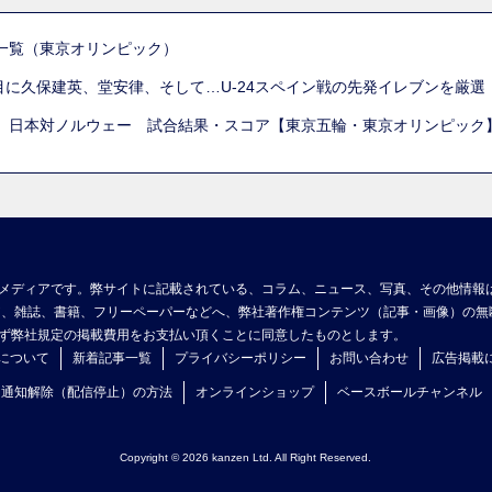
一覧（東京オリンピック）
列目に久保建英、堂安律、そして…U-24スペイン戦の先発イレブンを厳
 日本対ノルウェー 試合結果・スコア【東京五輪・東京オリンピック
メディアです。弊サイトに記載されている、コラム、ニュース、写真、その他情報
ア、雑誌、書籍、フリーペーパーなどへ、弊社著作権コンテンツ（記事・画像）の無
ず弊社規定の掲載費用をお支払い頂くことに同意したものとします。
について
新着記事一覧
プライバシーポリシー
お問い合わせ
広告掲載
ュ通知解除（配信停止）の方法
オンラインショップ
ベースボールチャンネル
Copyright © 2026 kanzen Ltd. All Right Reserved.