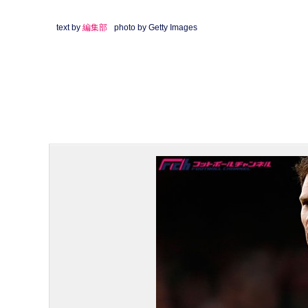
text by
編集部
photo by Getty Images