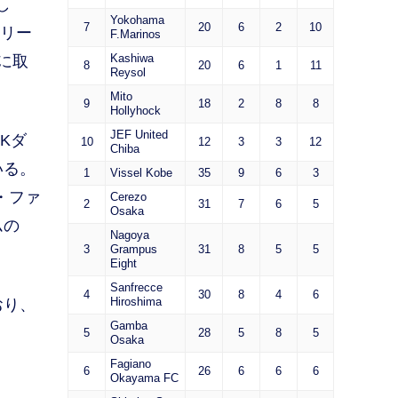
し
Yokohama
7
20
6
2
10
ウリー
F.Marinos
Kashiwa
に取
8
20
6
1
11
Reysol
Mito
9
18
2
8
8
Hollyhock
JEF United
Kダ
10
12
3
3
12
Chiba
いる。
1
Vissel Kobe
35
9
6
3
・ファ
Cerezo
2
31
7
6
5
Osaka
ムの
Nagoya
3
Grampus
31
8
5
5
Eight
Sanfrecce
4
30
8
4
6
Hiroshima
おり、
Gamba
5
28
5
8
5
Osaka
Fagiano
6
26
6
6
6
Okayama FC