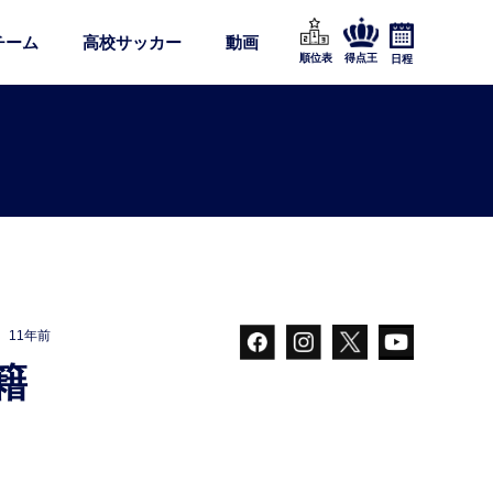
チーム
高校サッカー
動画
順位表
得点王
日程
11年前