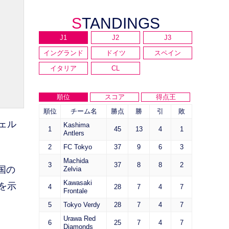
STANDINGS
J1
J2
J3
イングランド
ドイツ
スペイン
イタリア
CL
順位
スコア
得点王
順位
チーム名
勝点
勝
引
敗
ェル
Kashima
1
45
13
4
1
Antlers
2
FC Tokyo
37
9
6
3
Machida
3
37
8
8
2
国の
Zelvia
Kawasaki
を示
4
28
7
4
7
Frontale
5
Tokyo Verdy
28
7
4
7
Urawa Red
6
25
7
4
7
Diamonds