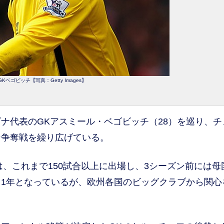
Kベゴビッチ【写真：Getty Images】
代表のGKアスミール・ベゴビッチ（28）を巡り、チ
な争奪戦を繰り広げている。
、これまで150試合以上に出場し、3シーズン前には母
1年となっているが、欧州各国のビッグクラブから関心