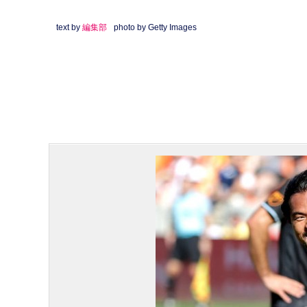
text by
編集部
photo by Getty Images