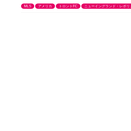
MLS
アメリカ
トロントFC
ニューイングランド・レボリ