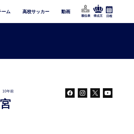
チーム
高校サッカー
動画
順位表
得点王
日程
10年前