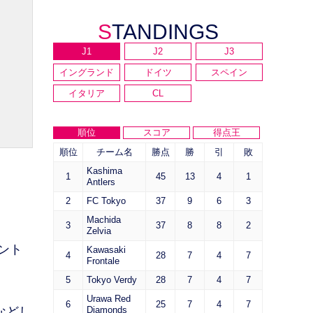
STANDINGS
J1
J2
J3
イングランド
ドイツ
スペイン
イタリア
CL
順位
スコア
得点王
順位
チーム名
勝点
勝
引
敗
Kashima
1
45
13
4
1
Antlers
2
FC Tokyo
37
9
6
3
Machida
3
37
8
8
2
Zelvia
ント
Kawasaki
4
28
7
4
7
Frontale
5
Tokyo Verdy
28
7
4
7
Urawa Red
6
25
7
4
7
などし
Diamonds