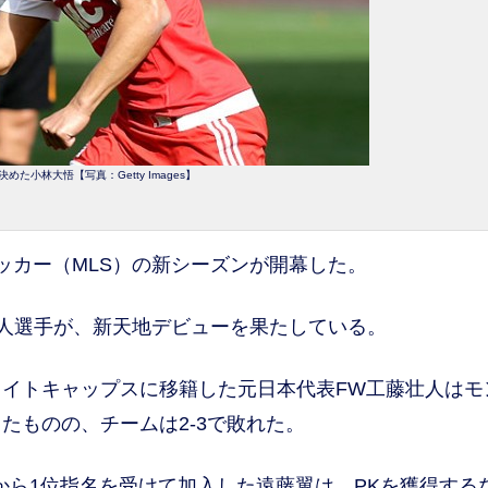
めた小林大悟【写真：Getty Images】
カー（MLS）の新シーズンが開幕した。
人選手が、新天地デビューを果たしている。
イトキャップスに移籍した元日本代表FW工藤壮人はモ
たものの、チームは2-3で敗れた。
から1位指名を受けて加入した遠藤翼は、PKを獲得する