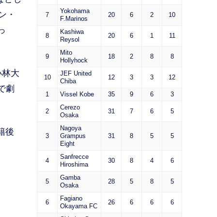
Yokohama
ン・
7
20
6
2
10
F.Marinos
っ
Kashiwa
8
20
6
1
11
Reysol
Mito
9
18
2
8
8
Hollyhock
小林大
JEF United
10
12
3
3
12
Chiba
で劇
1
Vissel Kobe
35
9
6
3
Cerezo
2
31
7
6
5
Osaka
Nagoya
籍後
3
Grampus
31
8
5
5
Eight
Sanfrecce
4
30
8
4
6
Hiroshima
Gamba
5
28
5
8
5
Osaka
Fagiano
6
26
6
6
6
Okayama FC