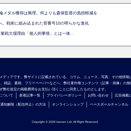
五輪メダル獲得は無理。何よりも森保監督の負担軽減を
へ。戦術に組み込まれた背番号10の明らかな進化
古巣戦欠場理由「個人的事情」とは一体…
メディアです。弊サイトに記載されている、コラム、ニュース、写真、その他情報
ア、雑誌、書籍、フリーペーパーなどへ、弊社著作権コンテンツ（記事・画像）の無
ず弊社規定の掲載費用をお支払い頂くことに同意したものとします。
について
新着記事一覧
プライバシーポリシー
お問い合わせ
広告掲載
ュ通知解除（配信停止）の方法
オンラインショップ
ベースボールチャンネル
Copyright © 2026 kanzen Ltd. All Right Reserved.