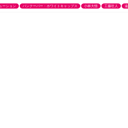
ューション
バンクーバー・ホワイトキャップス
小林大悟
工藤壮人
遠