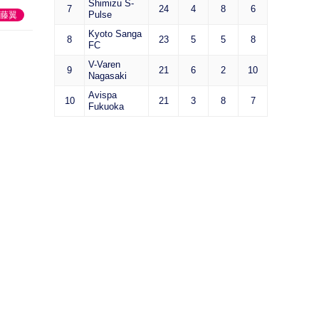
Shimizu S-
7
24
4
8
6
Pulse
藤翼
Kyoto Sanga
8
23
5
5
8
FC
V-Varen
9
21
6
2
10
Nagasaki
Avispa
10
21
3
8
7
Fukuoka