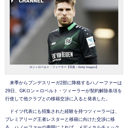
ロン＝ロベルト・ツィーラー【写真：Getty Images】
来季からブンデスリーガ2部に降格するハノーファーは
29日、GKロン＝ロベルト・ツィーラーが契約解除条項を
行使して他クラブとの移籍交渉に入ると発表した。
ドイツ代表にも招集された経験を持つツィーラーは、
プレミアリーグ王者レスターと移籍に向けた交渉に移
る。ハノーファーの声明によれば、メディカルチェック