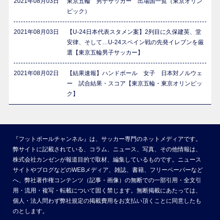
2021年08月03日
東京五輪 男子サッカー 出場国一覧（東京オリン
ピック）
2021年08月03日
【U-24日本代表スタメン案】2列目に久保建英、堂
安律、そして…U-24スペイン戦の先発イレブンを厳
選【東京五輪男子サッカー】
2021年08月02日
【結果速報】ハンドボール 女子 日本対ノルウェ
ー 試合結果・スコア【東京五輪・東京オリンピッ
ク】
『フットボールチャンネル』は、サッカー専門のネットメディアです。
弊サイトに記載されている、コラム、ニュース、写真、その他情報は、
株式会社カンゼンが報道目的で取材、編集しているものです。ニュース
サイトやブログなどのWEBメディア、雑誌、書籍、フリーペーパーなど
へ、弊社著作権コンテンツ（記事・画像）の無断での一部引用・全文引
用・流用・複写・転載について固く禁じます。無断掲載にあたっては、
個人・法人問わず弊社規定の掲載費用をお支払い頂くことに同意したも
のとします。