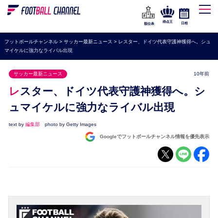
WEリーグ
なでしこジャパン
得点王
日程
順位表
海外サッカー
フットボールチャンネル
>
サッカー最新ニュース
>
レスター、ドイツ代表守護神獲得へ。シュ
マイケルに強力なライバル出現
プレミアリーグ
ラ・リーガ
サッカー最新ニュース
10年前
セリエA
レスター、ドイツ代表守護神獲得へ。シ
ブンデスリーガ
ュマイケルに強力なライバル出現
UEFA
text by
編集部
photo by Getty Images
Googleでフットボールチャンネル情報を優先表示
ナショナルチーム
高校サッカー
動画