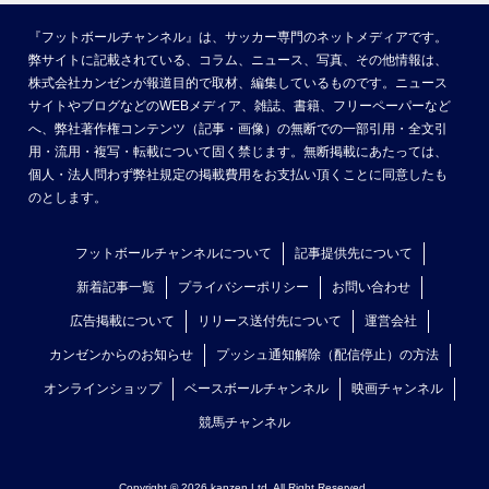
『フットボールチャンネル』は、サッカー専門のネットメディアです。
弊サイトに記載されている、コラム、ニュース、写真、その他情報は、
株式会社カンゼンが報道目的で取材、編集しているものです。ニュース
サイトやブログなどのWEBメディア、雑誌、書籍、フリーペーパーなど
へ、弊社著作権コンテンツ（記事・画像）の無断での一部引用・全文引
用・流用・複写・転載について固く禁じます。無断掲載にあたっては、
個人・法人問わず弊社規定の掲載費用をお支払い頂くことに同意したも
のとします。
フットボールチャンネルについて
記事提供先について
新着記事一覧
プライバシーポリシー
お問い合わせ
広告掲載について
リリース送付先について
運営会社
カンゼンからのお知らせ
プッシュ通知解除（配信停止）の方法
オンラインショップ
ベースボールチャンネル
映画チャンネル
競馬チャンネル
Copyright © 2026 kanzen Ltd. All Right Reserved.