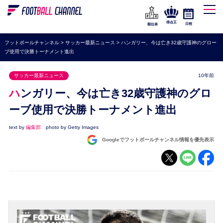
WEリーグ
なでしこジャパン
得点王
日程
順位表
海外サッカー
フットボールチャンネル
>
サッカー最新ニュース
>
ハンガリー、今は亡き32歳守護神のグロー
ブ使用で決勝トーナメント進出
プレミアリーグ
ラ・リーガ
サッカー最新ニュース
10年前
セリエA
ハンガリー、今は亡き32歳守護神のグロ
ブンデスリーガ
ーブ使用で決勝トーナメント進出
UEFA
text by
編集部
photo by Getty Images
Googleでフットボールチャンネル情報を優先表示
ナショナルチーム
高校サッカー
動画