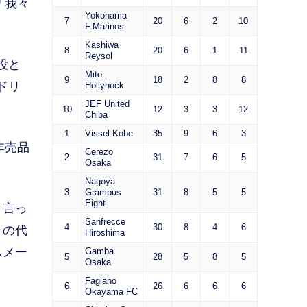
「我々
Yokohama
7
20
6
2
10
F.Marinos
Kashiwa
8
20
6
1
11
Reysol
役と
Mito
9
18
2
8
8
ドリ
Hollyhock
JEF United
10
12
3
3
12
Chiba
1
Vissel Kobe
35
9
6
3
非売品
Cerezo
2
31
7
6
5
Osaka
Nagoya
3
Grampus
31
8
5
5
Eight
と言っ
Sanfrecce
4
30
8
4
6
ォの代
Hiroshima
ムメー
Gamba
5
28
5
8
5
Osaka
Fagiano
6
26
6
6
6
Okayama FC