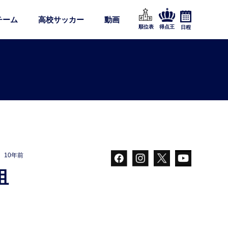
チーム
高校サッカー
動画
順位表
得点王
日程
10年前