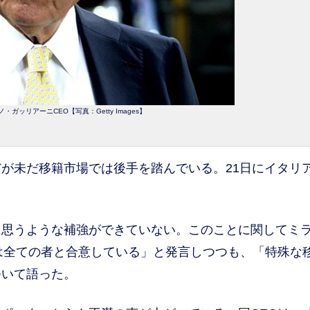
ガッリアーニCEO【写真：Getty Images】
が未だ移籍市場では後手を踏んでいる。21日にイタリ
思うような補強ができていない。このことに関してミ
は全ての者と合意している」と発言しつつも、「特殊な
ついて語った。