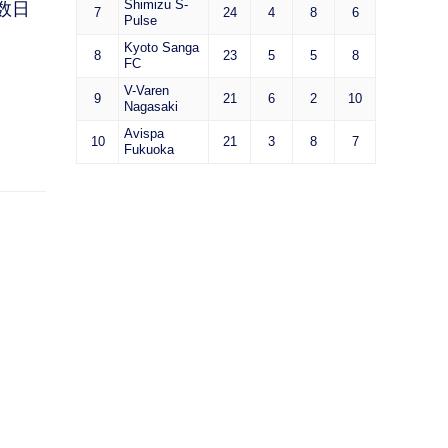
Shimizu S-
数日
7
24
4
8
6
Pulse
Kyoto Sanga
8
23
5
5
8
FC
V-Varen
9
21
6
2
10
Nagasaki
Avispa
10
21
3
8
7
Fukuoka