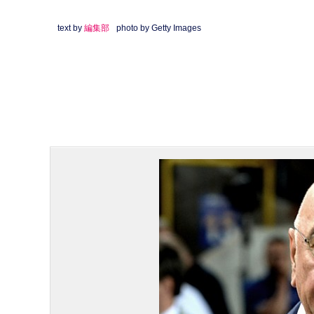
text by
編集部
photo by Getty Images