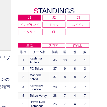
STANDINGS
J1
J2
J3
イングランド
ドイツ
スペイン
イタリア
CL
順位
スコア
得点王
順位
チーム名
勝点
勝
引
敗
ア『プ
Kashima
1
45
13
4
1
Antlers
2
FC Tokyo
37
9
6
3
Machida
3
37
8
8
2
ランの
Zelvia
Kawasaki
移籍市
4
28
7
4
7
Frontale
5
Tokyo Verdy
28
7
4
7
Urawa Red
6
25
7
4
7
Diamonds