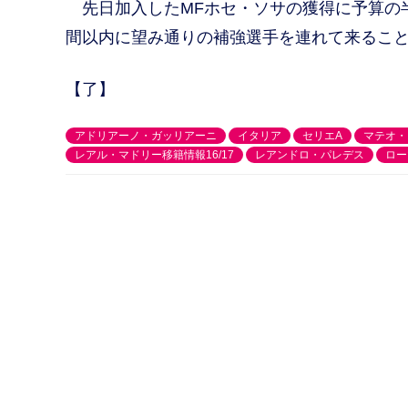
先日加入したMFホセ・ソサの獲得に予算の
間以内に望み通りの補強選手を連れて来るこ
【了】
アドリアーノ・ガッリアーニ
イタリア
セリエA
マテオ・
レアル・マドリー移籍情報16/17
レアンドロ・パレデス
ロー