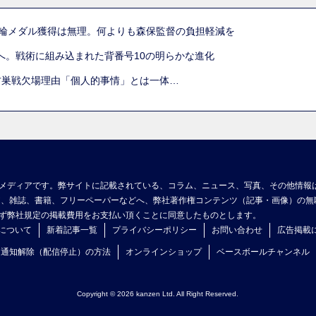
五輪メダル獲得は無理。何よりも森保監督の負担軽減を
へ。戦術に組み込まれた背番号10の明らかな進化
古巣戦欠場理由「個人的事情」とは一体…
メディアです。弊サイトに記載されている、コラム、ニュース、写真、その他情報
ア、雑誌、書籍、フリーペーパーなどへ、弊社著作権コンテンツ（記事・画像）の無
ず弊社規定の掲載費用をお支払い頂くことに同意したものとします。
について
新着記事一覧
プライバシーポリシー
お問い合わせ
広告掲載
ュ通知解除（配信停止）の方法
オンラインショップ
ベースボールチャンネル
Copyright © 2026 kanzen Ltd. All Right Reserved.