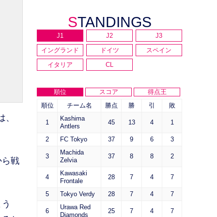
STANDINGS
J1
J2
J3
イングランド
ドイツ
スペイン
イタリア
CL
順位
スコア
得点王
順位
チーム名
勝点
勝
引
敗
は、
Kashima
1
45
13
4
1
Antlers
2
FC Tokyo
37
9
6
3
Machida
3
37
8
8
2
から戦
Zelvia
Kawasaki
4
28
7
4
7
Frontale
5
Tokyo Verdy
28
7
4
7
よう
Urawa Red
6
25
7
4
7
Diamonds