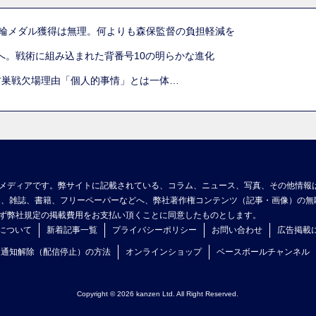
五輪メダル獲得は無理。何よりも森保監督の負担軽減を
へ。戦術に組み込まれた背番号10の明らかな進化
古巣戦欠場理由「個人的事情」とは一体…
メディアです。弊サイトに記載されている、コラム、ニュース、写真、その他情報
ア、雑誌、書籍、フリーペーパーなどへ、弊社著作権コンテンツ（記事・画像）の無
ず弊社規定の掲載費用をお支払い頂くことに同意したものとします。
について
新着記事一覧
プライバシーポリシー
お問い合わせ
広告掲載
ュ通知解除（配信停止）の方法
オンラインショップ
ベースボールチャンネル
Copyright © 2026 kanzen Ltd. All Right Reserved.