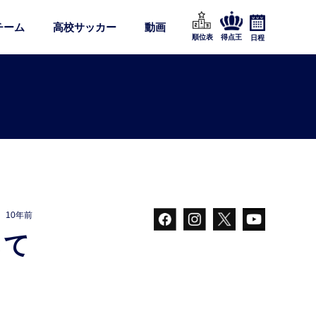
チーム
高校サッカー
動画
順位表
得点王
日程
10年前