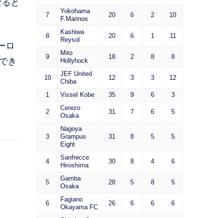
なると
Yokohama
7
20
6
2
10
F.Marinos
Kashiwa
8
20
6
1
11
Reysol
ーロ
Mito
9
18
2
8
8
ができ
Hollyhock
JEF United
10
12
3
3
12
Chiba
1
Vissel Kobe
35
9
6
3
Cerezo
2
31
7
6
5
Osaka
Nagoya
3
Grampus
31
8
5
5
Eight
Sanfrecce
4
30
8
4
6
Hiroshima
Gamba
5
28
5
8
5
Osaka
Fagiano
6
26
6
6
6
Okayama FC