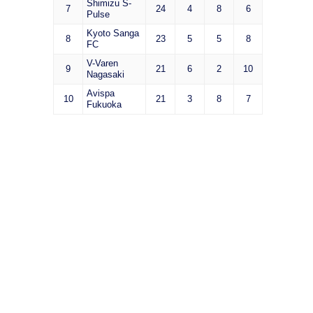
Shimizu S-
7
24
4
8
6
Pulse
Kyoto Sanga
8
23
5
5
8
FC
V-Varen
9
21
6
2
10
Nagasaki
Avispa
10
21
3
8
7
Fukuoka