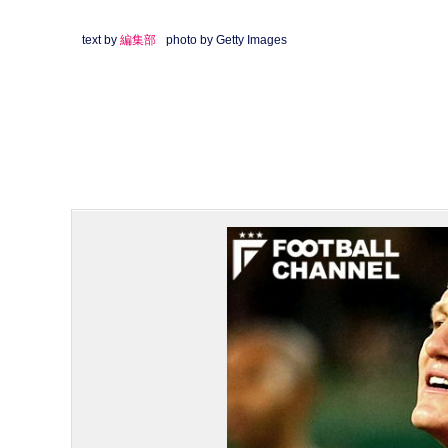
text by
編集部
photo by Getty Images