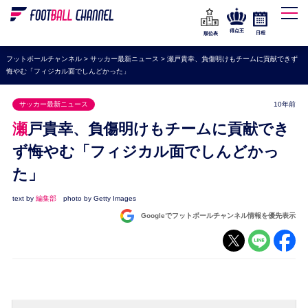
WEリーグ
なでしこジャパン
得点王
日程
順位表
海外サッカー
フットボールチャンネル
>
サッカー最新ニュース
>
瀬戸貴幸、負傷明けもチームに貢献できず
悔やむ「フィジカル面でしんどかった」
プレミアリーグ
ラ・リーガ
サッカー最新ニュース
10年前
セリエA
瀬戸貴幸、負傷明けもチームに貢献でき
ブンデスリーガ
ず悔やむ「フィジカル面でしんどかっ
た」
UEFA
ナショナルチーム
text by
編集部
photo by Getty Images
Googleでフットボールチャンネル情報を優先表示
高校サッカー
動画