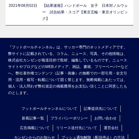
2021年08月02日
【結果速報】ハンドボール 女子 日本対ノルウェ
ー 試合結果・スコア【東京五輪・東京オリンピッ
ク】
『フットボールチャンネル』は、サッカー専門のネットメディアです。
弊サイトに記載されている、コラム、ニュース、写真、その他情報は、
株式会社カンゼンが報道目的で取材、編集しているものです。ニュース
サイトやブログなどのWEBメディア、雑誌、書籍、フリーペーパーなど
へ、弊社著作権コンテンツ（記事・画像）の無断での一部引用・全文引
用・流用・複写・転載について固く禁じます。無断掲載にあたっては、
個人・法人問わず弊社規定の掲載費用をお支払い頂くことに同意したも
のとします。
フットボールチャンネルについて
記事提供先について
新着記事一覧
プライバシーポリシー
お問い合わせ
広告掲載について
リリース送付先について
運営会社
カンゼンからのお知らせ
プッシュ通知解除（配信停止）の方法