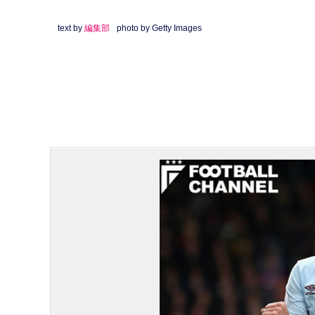
text by
編集部
photo by Getty Images