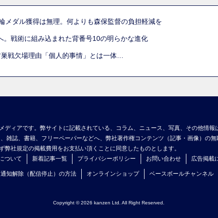
五輪メダル獲得は無理。何よりも森保監督の負担軽減を
へ。戦術に組み込まれた背番号10の明らかな進化
古巣戦欠場理由「個人的事情」とは一体…
メディアです。弊サイトに記載されている、コラム、ニュース、写真、その他情報
ア、雑誌、書籍、フリーペーパーなどへ、弊社著作権コンテンツ（記事・画像）の無
ず弊社規定の掲載費用をお支払い頂くことに同意したものとします。
について
新着記事一覧
プライバシーポリシー
お問い合わせ
広告掲載
ュ通知解除（配信停止）の方法
オンラインショップ
ベースボールチャンネル
Copyright © 2026 kanzen Ltd. All Right Reserved.