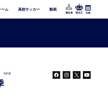
チーム
高校サッカー
動画
順位表
得点王
日程
9年前