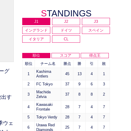
STANDINGS
J1
J2
J3
イングランド
ドイツ
スペイン
イタリア
CL
順位
スコア
得点王
順位
チーム名
勝点
勝
引
敗
ーグ
Kashima
1
45
13
4
1
Antlers
2
FC Tokyo
37
9
6
3
Machida
3
37
8
8
2
放出す
Zelvia
Kawasaki
4
28
7
4
7
Frontale
5
Tokyo Verdy
28
7
4
7
季ウェ
Urawa Red
6
25
7
4
7
Diamonds