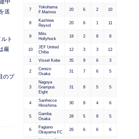
途中
Yokohama
7
20
6
2
10
を送
F.Marinos
Kashiwa
8
20
6
1
11
Reysol
Mito
9
18
2
8
8
ドルト
Hollyhock
JEF United
は厳
10
12
3
3
12
Chiba
1
Vissel Kobe
35
9
6
3
Cerezo
2
31
7
6
5
Osaka
目のプ
Nagoya
3
Grampus
31
8
5
5
Eight
Sanfrecce
4
30
8
4
6
Hiroshima
Gamba
5
28
5
8
5
Osaka
Fagiano
6
26
6
6
6
Okayama FC