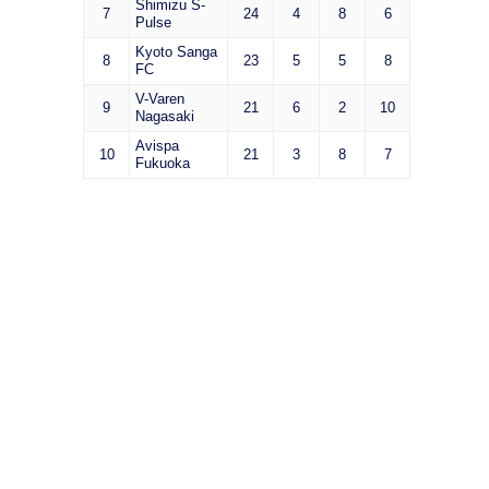
Shimizu S-
7
24
4
8
6
Pulse
Kyoto Sanga
8
23
5
5
8
FC
V-Varen
9
21
6
2
10
Nagasaki
Avispa
10
21
3
8
7
Fukuoka