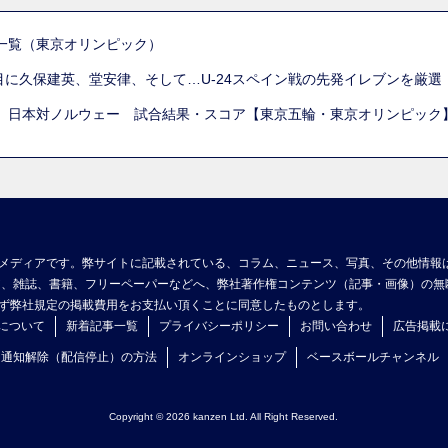
一覧（東京オリンピック）
列目に久保建英、堂安律、そして…U-24スペイン戦の先発イレブンを厳
 日本対ノルウェー 試合結果・スコア【東京五輪・東京オリンピック
メディアです。弊サイトに記載されている、コラム、ニュース、写真、その他情報
ア、雑誌、書籍、フリーペーパーなどへ、弊社著作権コンテンツ（記事・画像）の無
ず弊社規定の掲載費用をお支払い頂くことに同意したものとします。
について
新着記事一覧
プライバシーポリシー
お問い合わせ
広告掲載
ュ通知解除（配信停止）の方法
オンラインショップ
ベースボールチャンネル
Copyright © 2026 kanzen Ltd. All Right Reserved.