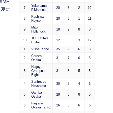
表MF
Yokohama
7
20
6
2
10
「夏に
F.Marinos
Kashiwa
8
20
6
1
11
Reysol
Mito
9
18
2
8
8
Hollyhock
JEF United
10
12
3
3
12
Chiba
1
Vissel Kobe
35
9
6
3
Cerezo
2
31
7
6
5
Osaka
Nagoya
3
Grampus
31
8
5
5
Eight
Sanfrecce
4
30
8
4
6
Hiroshima
Gamba
5
28
5
8
5
Osaka
Fagiano
6
26
6
6
6
Okayama FC