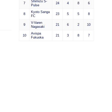
Shimizu S-
7
24
4
8
6
Pulse
Kyoto Sanga
8
23
5
5
8
FC
V-Varen
9
21
6
2
10
Nagasaki
Avispa
10
21
3
8
7
Fukuoka