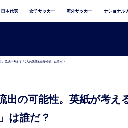
日本代表
女子サッカー
海外サッカー
ナショナル
性。英紙が考える「9人の退団&売却候補」は誰だ？
補」は誰だ？