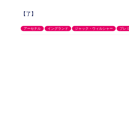
【了】
アーセナル
イングランド
ジャック・ウィルシャー
プレ