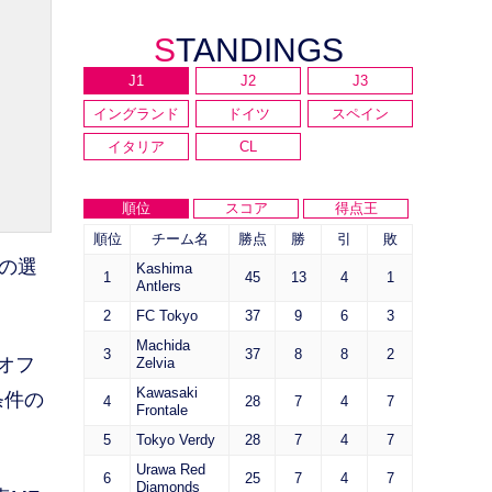
STANDINGS
J1
J2
J3
イングランド
ドイツ
スペイン
イタリア
CL
順位
スコア
得点王
順位
チーム名
勝点
勝
引
敗
の選
Kashima
1
45
13
4
1
Antlers
2
FC Tokyo
37
9
6
3
Machida
3
37
8
8
2
オフ
Zelvia
Kawasaki
条件の
4
28
7
4
7
Frontale
5
Tokyo Verdy
28
7
4
7
Urawa Red
6
25
7
4
7
Diamonds