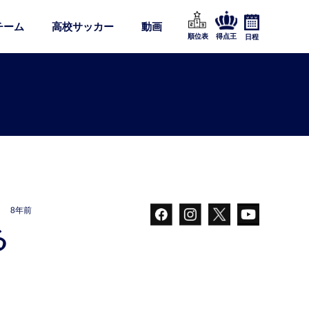
チーム
高校サッカー
動画
順位表
得点王
日程
8年前