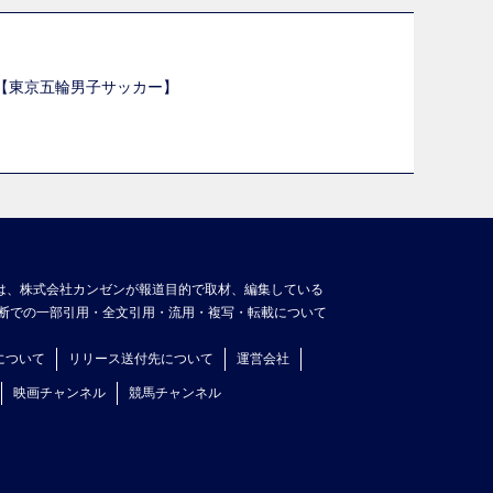
選【東京五輪男子サッカー】
】
は、株式会社カンゼンが報道目的で取材、編集している
断での一部引用・全文引用・流用・複写・転載について
について
リリース送付先について
運営会社
映画チャンネル
競馬チャンネル