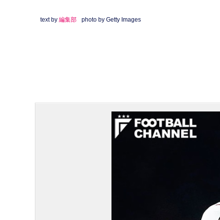
text by
編集部
photo by Getty Images