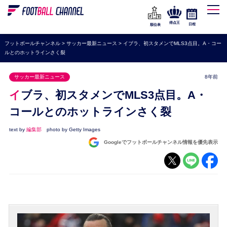
WEリーグ
なでしこジャパン
得点王
日程
順位表
海外サッカー
フットボールチャンネル
>
サッカー最新ニュース
>
イブラ、初スタメンでMLS3点目。A・コー
ルとのホットラインさく裂
プレミアリーグ
ラ・リーガ
サッカー最新ニュース
8年前
セリエA
イブラ、初スタメンでMLS3点目。A・
ブンデスリーガ
コールとのホットラインさく裂
UEFA
text by
編集部
photo by Getty Images
Googleでフットボールチャンネル情報を優先表示
ナショナルチーム
高校サッカー
動画