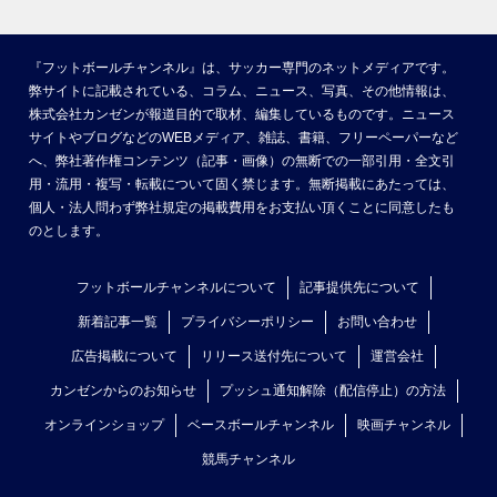
『フットボールチャンネル』は、サッカー専門のネットメディアです。
弊サイトに記載されている、コラム、ニュース、写真、その他情報は、
株式会社カンゼンが報道目的で取材、編集しているものです。ニュース
サイトやブログなどのWEBメディア、雑誌、書籍、フリーペーパーなど
へ、弊社著作権コンテンツ（記事・画像）の無断での一部引用・全文引
用・流用・複写・転載について固く禁じます。無断掲載にあたっては、
個人・法人問わず弊社規定の掲載費用をお支払い頂くことに同意したも
のとします。
フットボールチャンネルについて
記事提供先について
新着記事一覧
プライバシーポリシー
お問い合わせ
広告掲載について
リリース送付先について
運営会社
カンゼンからのお知らせ
プッシュ通知解除（配信停止）の方法
オンラインショップ
ベースボールチャンネル
映画チャンネル
競馬チャンネル