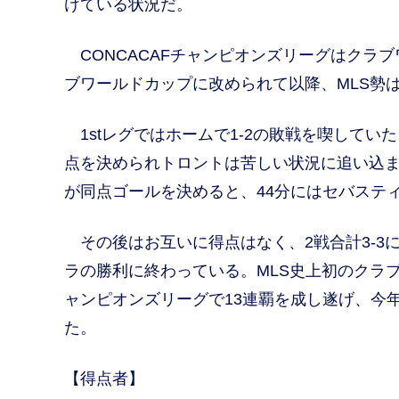
けている状況だ。
CONCACAFチャンピオンズリーグはクラ
ブワールドカップに改められて以降、MLS勢
1stレグではホームで1-2の敗戦を喫してい
点を決められトロントは苦しい状況に追い込ま
が同点ゴールを決めると、44分にはセバステ
その後はお互いに得点はなく、2戦合計3-3に
ラの勝利に終わっている。MLS史上初のクラブ
ャンピオンズリーグで13連覇を成し遂げ、今
た。
【得点者】