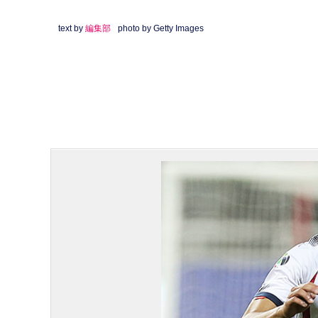
text by
編集部
photo by Getty Images