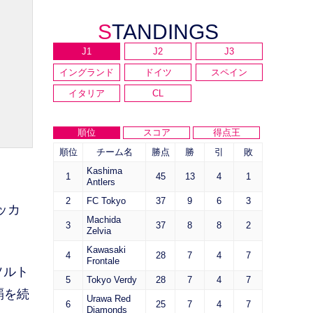
STANDINGS
J1
J2
J3
イングランド
ドイツ
スペイン
イタリア
CL
順位
スコア
得点王
順位
チーム名
勝点
勝
引
敗
Kashima
1
45
13
4
1
Antlers
2
FC Tokyo
37
9
6
3
ッカ
Machida
3
37
8
8
2
Zelvia
Kawasaki
4
28
7
4
7
Frontale
ソルト
5
Tokyo Verdy
28
7
4
7
覇を続
Urawa Red
6
25
7
4
7
Diamonds