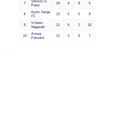
Shimizu S-
7
24
4
8
6
Pulse
Kyoto Sanga
8
23
5
5
8
FC
V-Varen
9
21
6
2
10
Nagasaki
Avispa
10
21
3
8
7
Fukuoka