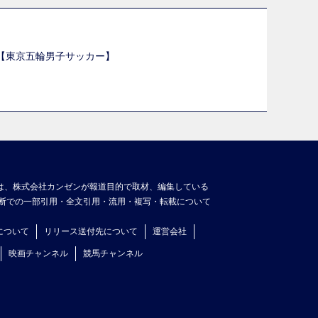
選【東京五輪男子サッカー】
】
は、株式会社カンゼンが報道目的で取材、編集している
断での一部引用・全文引用・流用・複写・転載について
について
リリース送付先について
運営会社
映画チャンネル
競馬チャンネル