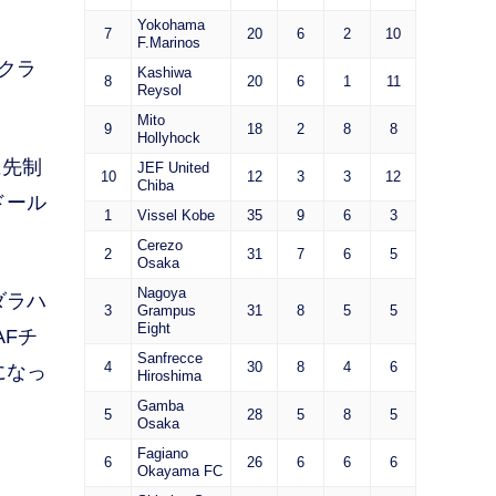
Yokohama
7
20
6
2
10
F.Marinos
クラ
Kashiwa
8
20
6
1
11
Reysol
Mito
9
18
2
8
8
Hollyhock
に先制
JEF United
10
12
3
3
12
Chiba
ドール
1
Vissel Kobe
35
9
6
3
Cerezo
2
31
7
6
5
Osaka
Nagoya
ダラハ
3
Grampus
31
8
5
5
Eight
AFチ
Sanfrecce
4
30
8
4
6
になっ
Hiroshima
Gamba
5
28
5
8
5
Osaka
Fagiano
6
26
6
6
6
Okayama FC