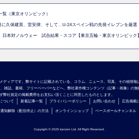
一覧（東京オリンピック）
列目に久保建英、堂安律、そして…U-24スペイン戦の先発イレブンを厳
 日本対ノルウェー 試合結果・スコア【東京五輪・東京オリンピック
メディアです。弊サイトに記載されている、コラム、ニュース、写真、その他情報
ア、雑誌、書籍、フリーペーパーなどへ、弊社著作権コンテンツ（記事・画像）の無
ず弊社規定の掲載費用をお支払い頂くことに同意したものとします。
について
新着記事一覧
プライバシーポリシー
お問い合わせ
広告掲載
ュ通知解除（配信停止）の方法
オンラインショップ
ベースボールチャンネル
Copyright © 2026 kanzen Ltd. All Right Reserved.