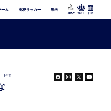
チーム
高校サッカー
動画
順位表
得点王
日程
8年前