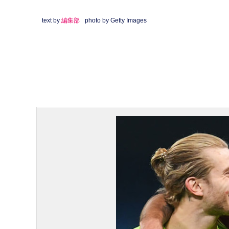
text by
編集部
photo by Getty Images