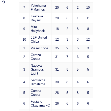
ころ
Yokohama
7
20
6
2
10
F.Marinos
Kashiwa
8
20
6
1
11
Reysol
Mito
9
18
2
8
8
。
Hollyhock
JEF United
10
12
3
3
12
Chiba
1
Vissel Kobe
35
9
6
3
Cerezo
2
31
7
6
5
Osaka
Nagoya
3
Grampus
31
8
5
5
Eight
Sanfrecce
4
30
8
4
6
Hiroshima
Gamba
5
28
5
8
5
Osaka
Fagiano
6
26
6
6
6
Okayama FC