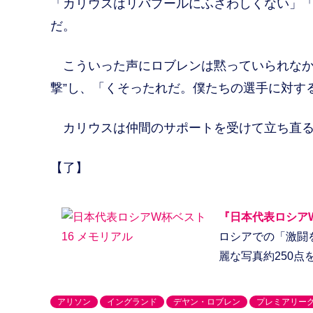
「カリウスはリバプールにふさわしくない」
だ。
こういった声にロブレンは黙っていられなかっ
撃”し、「くそったれだ。僕たちの選手に対す
カリウスは仲間のサポートを受けて立ち直る
【了】
『日本代表ロシア
ロシアでの「激闘
麗な写真約250
アリソン
イングランド
デヤン・ロブレン
プレミアリー