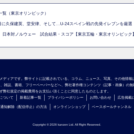
一覧（東京オリンピック）
列目に久保建英、堂安律、そして…U-24スペイン戦の先発イレブンを厳
 日本対ノルウェー 試合結果・スコア【東京五輪・東京オリンピック
メディアです。弊サイトに記載されている、コラム、ニュース、写真、その他情報
ア、雑誌、書籍、フリーペーパーなどへ、弊社著作権コンテンツ（記事・画像）の無
ず弊社規定の掲載費用をお支払い頂くことに同意したものとします。
について
新着記事一覧
プライバシーポリシー
お問い合わせ
広告掲載
ュ通知解除（配信停止）の方法
オンラインショップ
ベースボールチャンネル
Copyright © 2026 kanzen Ltd. All Right Reserved.