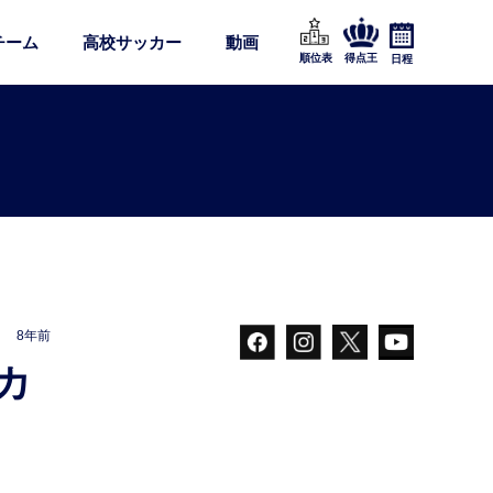
チーム
高校サッカー
動画
順位表
得点王
日程
8年前