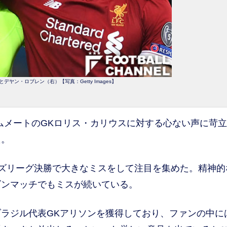
ヤン・ロブレン（右）【写真：Getty Images】
ムメートのGKロリス・カリウスに対する心ない声に苛
た。
オンズリーグ決勝で大きなミスをして注目を集めた。精神的
ズンマッチでもミスが続いている。
ラジル代表GKアリソンを獲得しており、ファンの中に