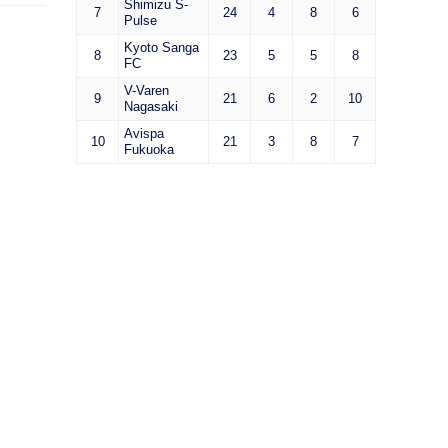
Shimizu S-
7
24
4
8
6
Pulse
Kyoto Sanga
8
23
5
5
8
FC
V-Varen
9
21
6
2
10
Nagasaki
Avispa
10
21
3
8
7
Fukuoka