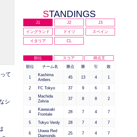
STANDINGS
J1
J2
J3
イングランド
ドイツ
スペイン
イタリア
CL
順位
スコア
得点王
順位
チーム名
勝点
勝
引
敗
立って
Kashima
1
45
13
4
1
Antlers
2
FC Tokyo
37
9
6
3
Machida
3
37
8
8
2
なシ
Zelvia
Kawasaki
4
28
7
4
7
Frontale
5
Tokyo Verdy
28
7
4
7
は
Urawa Red
6
25
7
4
7
Diamonds