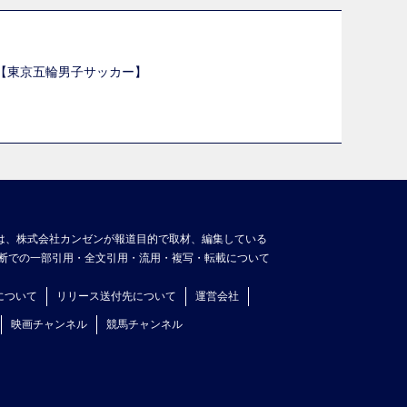
選【東京五輪男子サッカー】
】
は、株式会社カンゼンが報道目的で取材、編集している
断での一部引用・全文引用・流用・複写・転載について
について
リリース送付先について
運営会社
映画チャンネル
競馬チャンネル