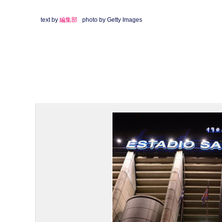
text by
編集部
photo by Getty Images