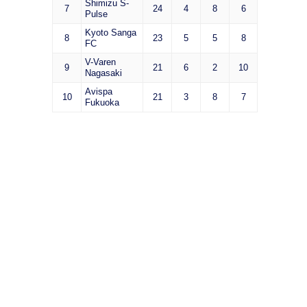
Shimizu S-
7
24
4
8
6
Pulse
Kyoto Sanga
8
23
5
5
8
FC
V-Varen
9
21
6
2
10
Nagasaki
Avispa
10
21
3
8
7
Fukuoka