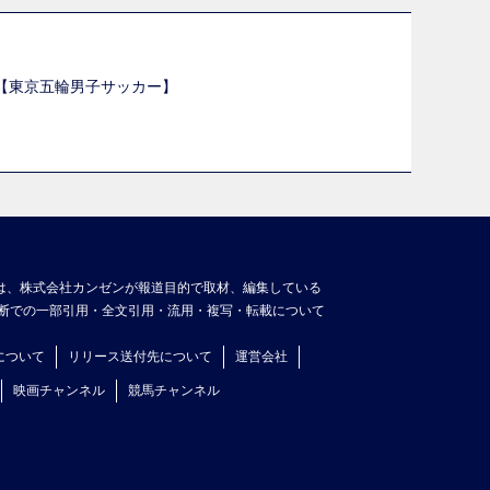
選【東京五輪男子サッカー】
】
は、株式会社カンゼンが報道目的で取材、編集している
断での一部引用・全文引用・流用・複写・転載について
について
リリース送付先について
運営会社
映画チャンネル
競馬チャンネル