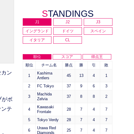
STANDINGS
J1
J2
J3
イングランド
ドイツ
スペイン
イタリア
CL
順位
スコア
得点王
順位
チーム名
勝点
勝
引
敗
セカン
Kashima
1
45
13
4
1
Antlers
2
FC Tokyo
37
9
6
3
Machida
3
37
8
8
2
プがボ
Zelvia
Kawasaki
サンテ
4
28
7
4
7
Frontale
5
Tokyo Verdy
28
7
4
7
Urawa Red
6
25
7
4
7
Diamonds