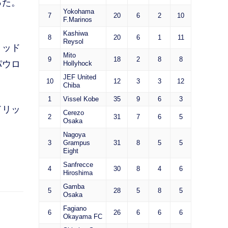
った。
Yokohama
7
20
6
2
10
F.Marinos
Kashiwa
8
20
6
1
11
Reysol
リッド
Mito
9
18
2
8
8
パウロ
Hollyhock
JEF United
10
12
3
3
12
Chiba
1
Vissel Kobe
35
9
6
3
ドリッ
Cerezo
2
31
7
6
5
Osaka
Nagoya
3
Grampus
31
8
5
5
Eight
Sanfrecce
4
30
8
4
6
Hiroshima
Gamba
5
28
5
8
5
Osaka
Fagiano
6
26
6
6
6
Okayama FC