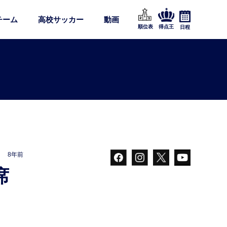
チーム
高校サッカー
動画
順位表
得点王
日程
8年前