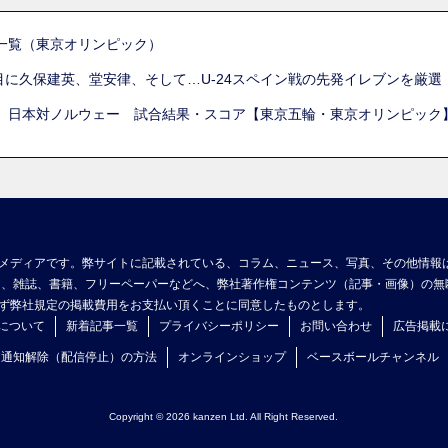
一覧（東京オリンピック）
列目に久保建英、堂安律、そして…U-24スペイン戦の先発イレブンを厳
 日本対ノルウェー 試合結果・スコア【東京五輪・東京オリンピック
メディアです。弊サイトに記載されている、コラム、ニュース、写真、その他情報
ア、雑誌、書籍、フリーペーパーなどへ、弊社著作権コンテンツ（記事・画像）の無
ず弊社規定の掲載費用をお支払い頂くことに同意したものとします。
について
新着記事一覧
プライバシーポリシー
お問い合わせ
広告掲載
ュ通知解除（配信停止）の方法
オンラインショップ
ベースボールチャンネル
Copyright © 2026 kanzen Ltd. All Right Reserved.