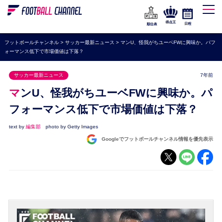
WEリーグ
なでしこジャパン
得点王
日程
順位表
海外サッカー
フットボールチャンネル
>
サッカー最新ニュース
>
マンU、怪我がちユーベFWに興味か。パフ
ォーマンス低下で市場価値は下落？
プレミアリーグ
ラ・リーガ
サッカー最新ニュース
7年前
セリエA
マンU、怪我がちユーベFWに興味か。パ
ブンデスリーガ
フォーマンス低下で市場価値は下落？
UEFA
text by
編集部
photo by Getty Images
Googleでフットボールチャンネル情報を優先表示
ナショナルチーム
高校サッカー
動画