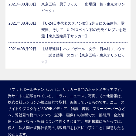
2021年08月03日
東京五輪 男子サッカー 出場国一覧（東京オリン
ピック）
2021年08月03日
【U-24日本代表スタメン案】2列目に久保建英、堂
安律、そして…U-24スペイン戦の先発イレブンを厳
選【東京五輪男子サッカー】
2021年08月02日
【結果速報】ハンドボール 女子 日本対ノルウェ
ー 試合結果・スコア【東京五輪・東京オリンピッ
ク】
『フットボールチャンネル』は、サッカー専門のネットメディアです。
弊サイトに記載されている、コラム、ニュース、写真、その他情報は、
株式会社カンゼンが報道目的で取材、編集しているものです。ニュース
サイトやブログなどのWEBメディア、雑誌、書籍、フリーペーパーなど
へ、弊社著作権コンテンツ（記事・画像）の無断での一部引用・全文引
用・流用・複写・転載について固く禁じます。無断掲載にあたっては、
個人・法人問わず弊社規定の掲載費用をお支払い頂くことに同意したも
のとします。