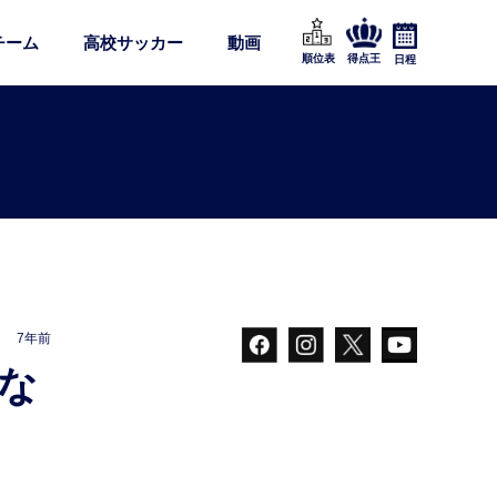
チーム
高校サッカー
動画
順位表
得点王
日程
7年前