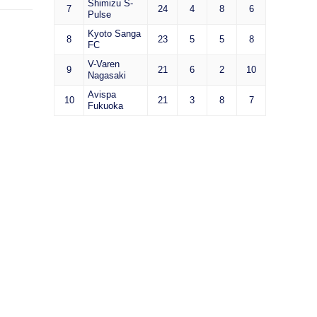
Shimizu S-
7
24
4
8
6
Pulse
Kyoto Sanga
8
23
5
5
8
FC
V-Varen
9
21
6
2
10
Nagasaki
Avispa
10
21
3
8
7
Fukuoka