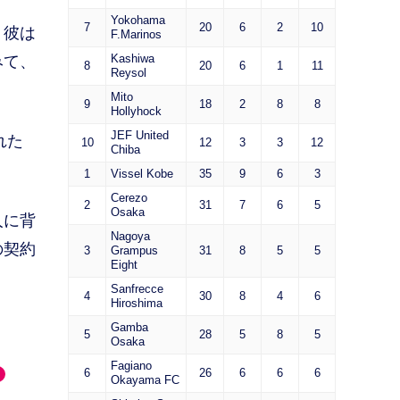
Yokohama
7
20
6
2
10
。彼は
F.Marinos
Kashiwa
みて、
8
20
6
1
11
Reysol
Mito
9
18
2
8
8
Hollyhock
JEF United
れた
10
12
3
3
12
Chiba
1
Vissel Kobe
35
9
6
3
Cerezo
2
31
7
6
5
Osaka
人に背
Nagoya
の契約
3
Grampus
31
8
5
5
Eight
Sanfrecce
4
30
8
4
6
Hiroshima
Gamba
5
28
5
8
5
Osaka
Fagiano
6
26
6
6
6
Okayama FC