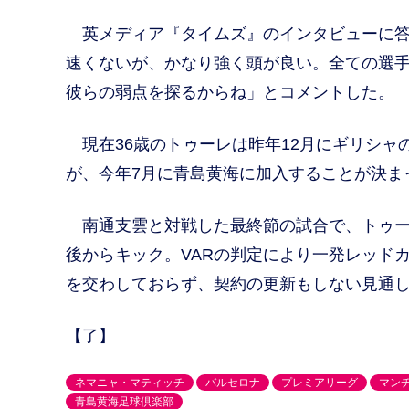
英メディア『タイムズ』のインタビューに答
速くないが、かなり強く頭が良い。全ての選
彼らの弱点を探るからね」とコメントした。
現在36歳のトゥーレは昨年12月にギリシャ
が、今年7月に青島黄海に加入することが決ま
南通支雲と対戦した最終節の試合で、トゥー
後からキック。VARの判定により一発レッド
を交わしておらず、契約の更新もしない見通
【了】
ネマニャ・マティッチ
バルセロナ
プレミアリーグ
マン
青島黄海足球倶楽部