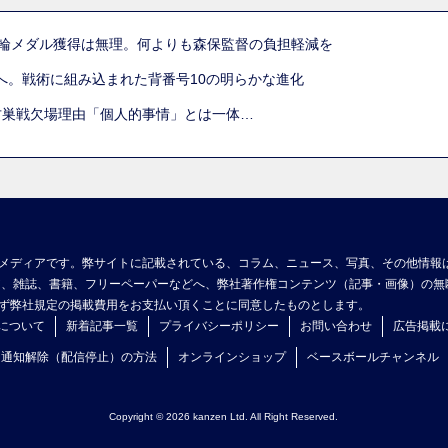
五輪メダル獲得は無理。何よりも森保監督の負担軽減を
へ。戦術に組み込まれた背番号10の明らかな進化
古巣戦欠場理由「個人的事情」とは一体…
メディアです。弊サイトに記載されている、コラム、ニュース、写真、その他情報
ア、雑誌、書籍、フリーペーパーなどへ、弊社著作権コンテンツ（記事・画像）の無
ず弊社規定の掲載費用をお支払い頂くことに同意したものとします。
について
新着記事一覧
プライバシーポリシー
お問い合わせ
広告掲載
ュ通知解除（配信停止）の方法
オンラインショップ
ベースボールチャンネル
Copyright © 2026 kanzen Ltd. All Right Reserved.