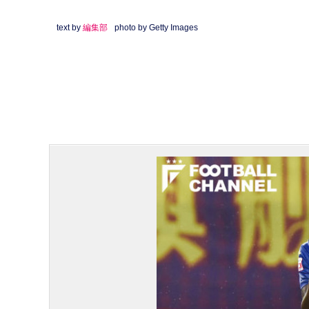
text by
編集部
photo by Getty Images