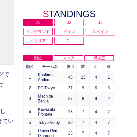
STANDINGS
J1
J2
J3
イングランド
ドイツ
スペイン
イタリア
CL
順位
スコア
得点王
順位
チーム名
勝点
勝
引
敗
グで
Kashima
1
45
13
4
1
Antlers
げ
2
FC Tokyo
37
9
6
3
Machida
3
37
8
8
2
Zelvia
Kawasaki
ーし
4
28
7
4
7
Frontale
げてい
5
Tokyo Verdy
28
7
4
7
Urawa Red
6
25
7
4
7
Diamonds