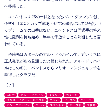
へ移籍した。
ユベントスU-23の一員となったハン・グァンソンは、
今季セリエCとカップ戦あわせて20試合に出て1得点。ト
ップチームでの出番はない。ユベントスは同選手の将来
性に疑問を持ち始め、半年で手放すことを決断したと言
われている。
移籍先はカタールのアル・ドゥハイルで、近いうちに
正式発表がある見通しだと報じられた。アル・ドゥハイ
ルはこの冬にユベントスからマリオ・マンジュキッチを
獲得したクラブだ。
【了】
Cロナ
アル・ドゥハイル
イタリア
カタール
クリスティアーノ・ロナウド
コラム
セリエA
ニュース
ハン・グァンソン
ユーベ
ユベントス
ロナウド
北朝鮮