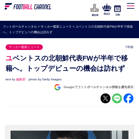
WEリーグ
なでしこジャパン
得点王
日程
順位表
海外サッカー
フットボールチャンネル
>
サッカー最新ニュース
>
ユベントスの北朝鮮代表FWが半年で移籍
へ。トップデビューの機会は訪れず
プレミアリーグ
ラ・リーガ
サッカー最新ニュース
7年前
セリエA
ユベントスの北朝鮮代表FWが半年で移
ブンデスリーガ
籍へ。トップデビューの機会は訪れず
UEFA
text by
編集部
photo by Getty Images
Googleでフットボールチャンネル情報を優先表示
ナショナルチーム
高校サッカー
動画