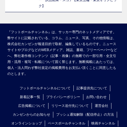
ー 試合結果・スコア【東京五輪・東京オリンピッ
ク】
『フットボールチャンネル』は、サッカー専門のネットメディアです。
弊サイトに記載されている、コラム、ニュース、写真、その他情報は、
株式会社カンゼンが報道目的で取材、編集しているものです。ニュース
サイトやブログなどのWEBメディア、雑誌、書籍、フリーペーパーなど
へ、弊社著作権コンテンツ（記事・画像）の無断での一部引用・全文引
用・流用・複写・転載について固く禁じます。無断掲載にあたっては、
個人・法人問わず弊社規定の掲載費用をお支払い頂くことに同意したも
のとします。
フットボールチャンネルについて
記事提供先について
新着記事一覧
プライバシーポリシー
お問い合わせ
広告掲載について
リリース送付先について
運営会社
カンゼンからのお知らせ
プッシュ通知解除（配信停止）の方法
オンラインショップ
ベースボールチャンネル
映画チャンネル