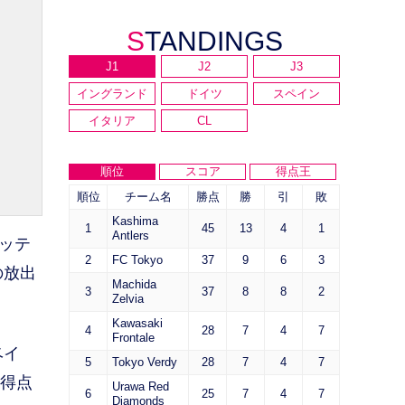
STANDINGS
J1
J2
J3
イングランド
ドイツ
スペイン
イタリア
CL
順位
スコア
得点王
順位
チーム名
勝点
勝
引
敗
Kashima
1
45
13
4
1
Antlers
ッテ
2
FC Tokyo
37
9
6
3
の放出
Machida
3
37
8
8
2
Zelvia
Kawasaki
4
28
7
4
7
Frontale
ベイ
5
Tokyo Verdy
28
7
4
7
。得点
Urawa Red
6
25
7
4
7
Diamonds