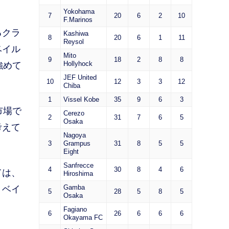
Yokohama
7
20
6
2
10
F.Marinos
るクラ
Kashiwa
8
20
6
1
11
Reysol
ベイル
Mito
9
18
2
8
8
Hollyhock
強めて
JEF United
10
12
3
3
12
Chiba
1
Vissel Kobe
35
9
6
3
市場で
Cerezo
2
31
7
6
5
Osaka
考えて
Nagoya
3
Grampus
31
8
5
5
Eight
Sanfrecce
4
30
8
4
6
ては、
Hiroshima
Gamba
、ベイ
5
28
5
8
5
Osaka
Fagiano
6
26
6
6
6
Okayama FC