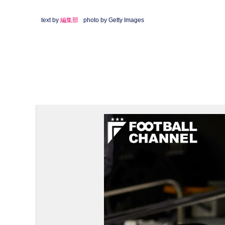
text by
編集部
photo by Getty Images