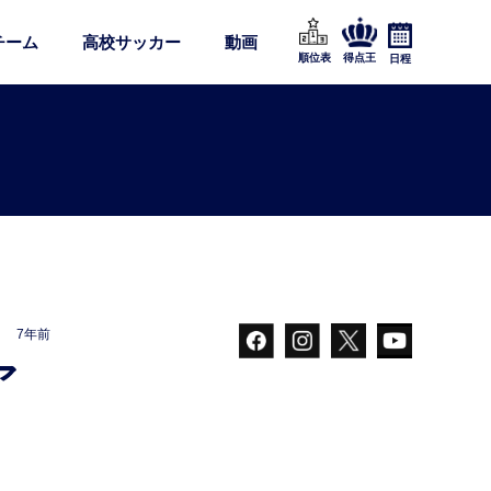
チーム
高校サッカー
動画
順位表
得点王
日程
7年前