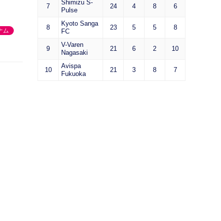
Shimizu S-
7
24
4
8
6
Pulse
Kyoto Sanga
8
23
5
5
8
ナム
FC
V-Varen
9
21
6
2
10
Nagasaki
Avispa
10
21
3
8
7
Fukuoka