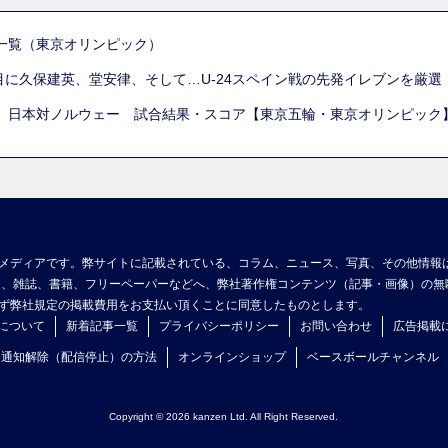
一覧（東京オリンピック）
列目に久保建英、堂安律、そして…U-24スペイン戦の先発イレブンを厳
 日本対ノルウェー 試合結果・スコア【東京五輪・東京オリンピック
メディアです。弊サイトに記載されている、コラム、ニュース、写真、その他情報
ア、雑誌、書籍、フリーペーパーなどへ、弊社著作権コンテンツ（記事・画像）の無
ず弊社規定の掲載費用をお支払い頂くことに同意したものとします。
について
新着記事一覧
プライバシーポリシー
お問い合わせ
広告掲載
ュ通知解除（配信停止）の方法
オンラインショップ
ベースボールチャンネル
Copyright © 2026 kanzen Ltd. All Right Reserved.