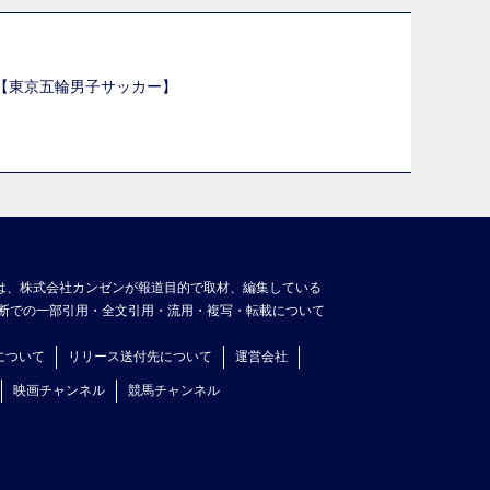
選【東京五輪男子サッカー】
】
は、株式会社カンゼンが報道目的で取材、編集している
断での一部引用・全文引用・流用・複写・転載について
について
リリース送付先について
運営会社
映画チャンネル
競馬チャンネル