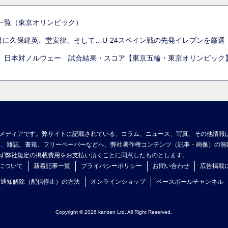
一覧（東京オリンピック）
列目に久保建英、堂安律、そして…U-24スペイン戦の先発イレブンを厳
 日本対ノルウェー 試合結果・スコア【東京五輪・東京オリンピック
メディアです。弊サイトに記載されている、コラム、ニュース、写真、その他情報
ア、雑誌、書籍、フリーペーパーなどへ、弊社著作権コンテンツ（記事・画像）の無
ず弊社規定の掲載費用をお支払い頂くことに同意したものとします。
について
新着記事一覧
プライバシーポリシー
お問い合わせ
広告掲載
ュ通知解除（配信停止）の方法
オンラインショップ
ベースボールチャンネル
Copyright © 2026 kanzen Ltd. All Right Reserved.