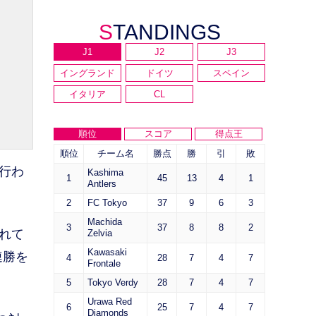
STANDINGS
J1
J2
J3
イングランド
ドイツ
スペイン
イタリア
CL
順位
スコア
得点王
順位
チーム名
勝点
勝
引
敗
行わ
Kashima
1
45
13
4
1
Antlers
2
FC Tokyo
37
9
6
3
Machida
3
37
8
8
2
れて
Zelvia
Kawasaki
連勝を
4
28
7
4
7
Frontale
5
Tokyo Verdy
28
7
4
7
Urawa Red
6
25
7
4
7
Diamonds