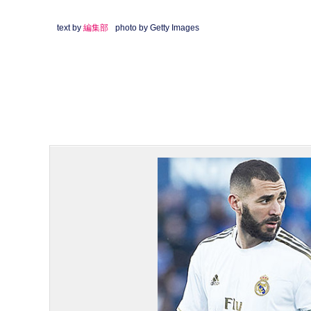
text by
編集部
photo by Getty Images