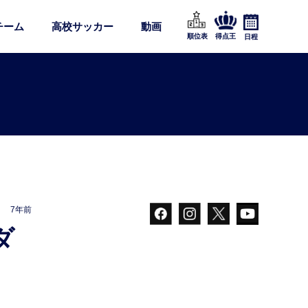
チーム
高校サッカー
動画
順位表
得点王
日程
7年前