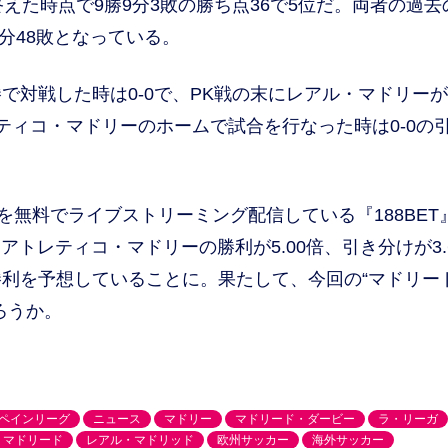
た時点で9勝9分3敗の勝ち点36で5位だ。両者の過去
6分48敗となっている。
対戦した時は0-0で、PK戦の末にレアル・マドリー
ティコ・マドリーのホームで試合を行なった時は0-0の
無料でライブストリーミング配信している『188BET
アトレティコ・マドリーの勝利が5.00倍、引き分けが3.
利を予想していることに。果たして、今回の“マドリー
ろうか。
ペインリーグ
ニュース
マドリー
マドリード・ダービー
ラ・リーガ
・マドリード
レアル・マドリッド
欧州サッカー
海外サッカー