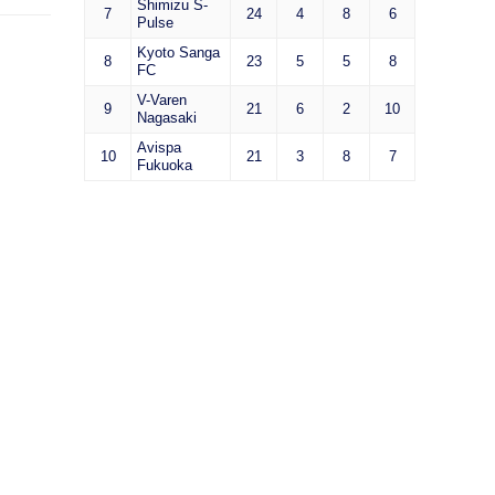
Shimizu S-
7
24
4
8
6
Pulse
Kyoto Sanga
8
23
5
5
8
FC
V-Varen
9
21
6
2
10
Nagasaki
Avispa
10
21
3
8
7
Fukuoka