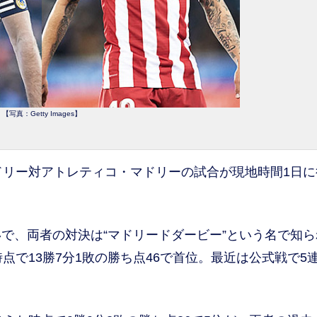
【写真：Getty Images】
リー対アトレティコ・マドリーの試合が現地時間1日に
、両者の対決は“マドリードダービー”という名で知ら
点で13勝7分1敗の勝ち点46で首位。最近は公式戦で5