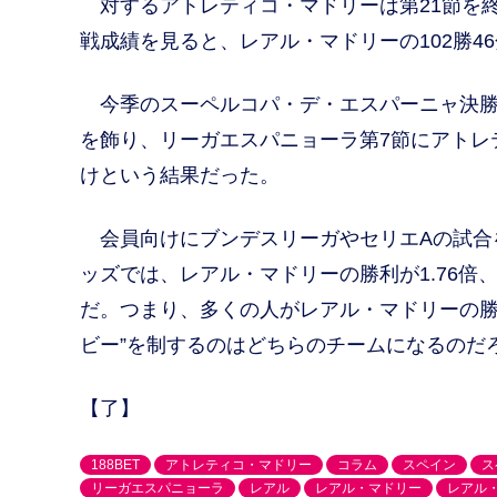
対するアトレティコ・マドリーは第21節を終え
戦成績を見ると、レアル・マドリーの102勝4
今季のスーペルコパ・デ・エスパーニャ決勝で
を飾り、リーガエスパニョーラ第7節にアトレ
けという結果だった。
会員向けにブンデスリーガやセリエAの試合を
ッズでは、レアル・マドリーの勝利が1.76倍、
だ。つまり、多くの人がレアル・マドリーの勝
ビー”を制するのはどちらのチームになるのだ
【了】
188BET
アトレティコ・マドリー
コラム
スペイン
ス
リーガエスパニョーラ
レアル
レアル・マドリー
レアル