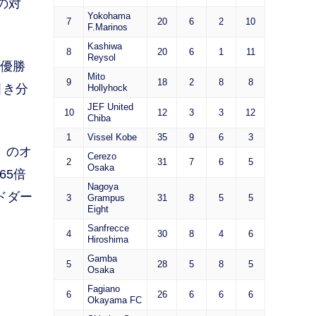
の対
Yokohama
7
20
6
2
10
F.Marinos
Kashiwa
8
20
6
1
11
Reysol
が優勝
Mito
9
18
2
8
8
引き分
Hollyhock
JEF United
10
12
3
3
12
Chiba
1
Vissel Kobe
35
9
6
3
』のオ
Cerezo
2
31
7
6
5
Osaka
65倍
Nagoya
ドダー
3
Grampus
31
8
5
5
Eight
Sanfrecce
4
30
8
4
6
Hiroshima
Gamba
5
28
5
8
5
Osaka
Fagiano
6
26
6
6
6
Okayama FC