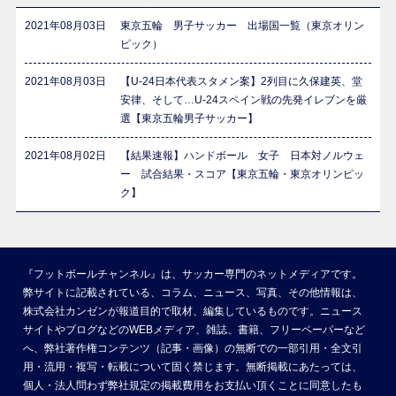
2021年08月03日
東京五輪 男子サッカー 出場国一覧（東京オリン
ピック）
2021年08月03日
【U-24日本代表スタメン案】2列目に久保建英、堂
安律、そして…U-24スペイン戦の先発イレブンを厳
選【東京五輪男子サッカー】
2021年08月02日
【結果速報】ハンドボール 女子 日本対ノルウェ
ー 試合結果・スコア【東京五輪・東京オリンピッ
ク】
『フットボールチャンネル』は、サッカー専門のネットメディアです。
弊サイトに記載されている、コラム、ニュース、写真、その他情報は、
株式会社カンゼンが報道目的で取材、編集しているものです。ニュース
サイトやブログなどのWEBメディア、雑誌、書籍、フリーペーパーなど
へ、弊社著作権コンテンツ（記事・画像）の無断での一部引用・全文引
用・流用・複写・転載について固く禁じます。無断掲載にあたっては、
個人・法人問わず弊社規定の掲載費用をお支払い頂くことに同意したも