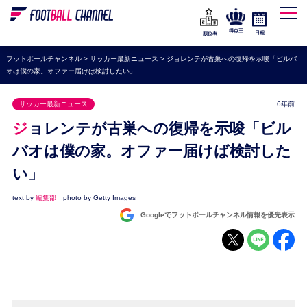
WEリーグ
なでしこジャパン
得点王
日程
順位表
海外サッカー
フットボールチャンネル
>
サッカー最新ニュース
>
ジョレンテが古巣への復帰を示唆「ビルバ
オは僕の家。オファー届けば検討したい」
プレミアリーグ
ラ・リーガ
サッカー最新ニュース
6年前
セリエA
ジョレンテが古巣への復帰を示唆「ビル
ブンデスリーガ
バオは僕の家。オファー届けば検討した
い」
UEFA
ナショナルチーム
text by
編集部
photo by Getty Images
Googleでフットボールチャンネル情報を優先表示
高校サッカー
動画