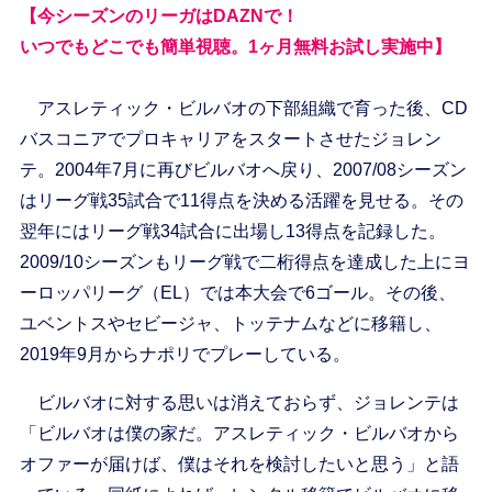
【今シーズンのリーガはDAZNで！
いつでもどこでも簡単視聴。1ヶ月無料お試し実施中】
アスレティック・ビルバオの下部組織で育った後、CD
バスコニアでプロキャリアをスタートさせたジョレン
テ。2004年7月に再びビルバオへ戻り、2007/08シーズン
はリーグ戦35試合で11得点を決める活躍を見せる。その
翌年にはリーグ戦34試合に出場し13得点を記録した。
2009/10シーズンもリーグ戦で二桁得点を達成した上にヨ
ーロッパリーグ（EL）では本大会で6ゴール。その後、
ユベントスやセビージャ、トッテナムなどに移籍し、
2019年9月からナポリでプレーしている。
ビルバオに対する思いは消えておらず、ジョレンテは
「ビルバオは僕の家だ。アスレティック・ビルバオから
オファーが届けば、僕はそれを検討したいと思う」と語