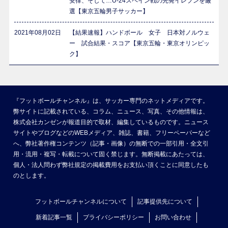
安律、そして…U-24スペイン戦の先発イレブンを厳
選【東京五輪男子サッカー】
2021年08月02日
【結果速報】ハンドボール 女子 日本対ノルウェ
ー 試合結果・スコア【東京五輪・東京オリンピッ
ク】
『フットボールチャンネル』は、サッカー専門のネットメディアです。
弊サイトに記載されている、コラム、ニュース、写真、その他情報は、
株式会社カンゼンが報道目的で取材、編集しているものです。ニュース
サイトやブログなどのWEBメディア、雑誌、書籍、フリーペーパーなど
へ、弊社著作権コンテンツ（記事・画像）の無断での一部引用・全文引
用・流用・複写・転載について固く禁じます。無断掲載にあたっては、
個人・法人問わず弊社規定の掲載費用をお支払い頂くことに同意したも
のとします。
フットボールチャンネルについて
記事提供先について
新着記事一覧
プライバシーポリシー
お問い合わせ