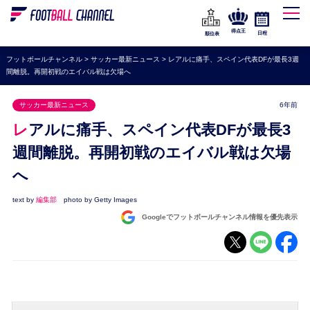
WEリーグ
なでしこジャパン
得点王
日程
順位表
海外サッカー
フットボールチャンネル
>
サッカー最新ニュース
>
レアルに痛手、スペイン代表DFが最長3週
間離脱。再開初戦のエイバル戦は欠場へ
プレミアリーグ
ラ・リーガ
サッカー最新ニュース
6年前
セリエA
レアルに痛手、スペイン代表DFが最長3
ブンデスリーガ
週間離脱。再開初戦のエイバル戦は欠場
へ
UEFA
ナショナルチーム
text by
編集部
photo by Getty Images
Googleでフットボールチャンネル情報を優先表示
高校サッカー
動画