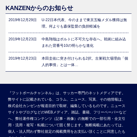
KANZENからのお知らせ
2019年12月29日
U-22日本代表、今のままで東京五輪メダル獲得は無
理。何よりも森保監督の負担軽減を
2019年12月23日
中島翔哉はポルトに不可欠な存在へ。戦術に組み込
まれた背番号10の明らかな進化
2019年12月23日
本田圭佑に突き付けられる2択。古巣戦欠場理由「個
人的事情」とは一体…
『フットボールチャンネル』は、サッカー専門のネットメディアです。
弊サイトに記載されている、コラム、ニュース、写真、その他情報は、
株式会社カンゼンが報道目的で取材、編集しているものです。ニュース
サイトやブログなどのWEBメディア、雑誌、書籍、フリーペーパーなど
へ、弊社著作権コンテンツ（記事・画像）の無断での一部引用・全文引
用・流用・複写・転載について固く禁じます。無断掲載にあたっては、
個人・法人問わず弊社規定の掲載費用をお支払い頂くことに同意したも