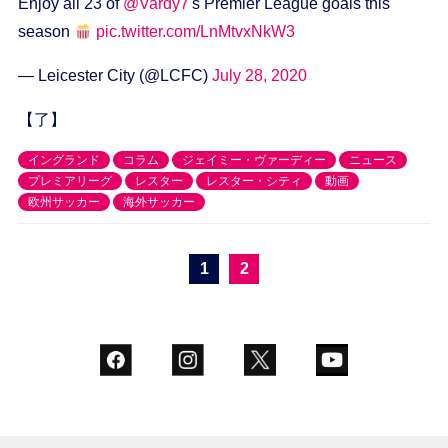
Enjoy all 23 of
@Vardy7
's Premier League goals this
season
pic.twitter.com/LnMtvxNkW3
— Leicester City (@LCFC)
July 28, 2020
【了】
イングランド
コラム
ジェイミー・ヴァーディー
ニュース
プレミアリーグ
レスター
レスター・シティ
動画
欧州サッカー
海外サッカー
1
2