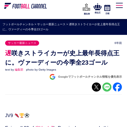
WEリーグ
なでしこジャパン
得点王
日程
順位表
海外サッカー
フットボールチャンネル
>
サッカー最新ニュース
>
遅咲きストライカーが史上最年長得点王
に。ヴァーディーの今季全23ゴール
プレミアリーグ
ラ・リーガ
サッカー最新ニュース
6年前
セリエA
遅咲きストライカーが史上最年長得点王
ブンデスリーガ
に。ヴァーディーの今季全23ゴール
text by
編集部
photo by Getty Images
UEFA
Googleでフットボールチャンネル情報を優先表示
ナショナルチーム
高校サッカー
動画
JV9