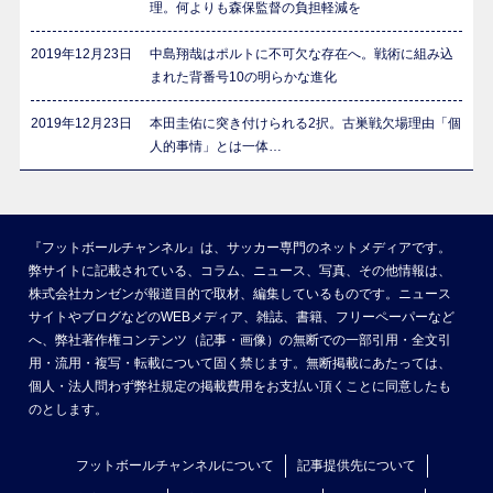
理。何よりも森保監督の負担軽減を
2019年12月23日
中島翔哉はポルトに不可欠な存在へ。戦術に組み込
まれた背番号10の明らかな進化
2019年12月23日
本田圭佑に突き付けられる2択。古巣戦欠場理由「個
人的事情」とは一体…
『フットボールチャンネル』は、サッカー専門のネットメディアです。
弊サイトに記載されている、コラム、ニュース、写真、その他情報は、
株式会社カンゼンが報道目的で取材、編集しているものです。ニュース
サイトやブログなどのWEBメディア、雑誌、書籍、フリーペーパーなど
へ、弊社著作権コンテンツ（記事・画像）の無断での一部引用・全文引
用・流用・複写・転載について固く禁じます。無断掲載にあたっては、
個人・法人問わず弊社規定の掲載費用をお支払い頂くことに同意したも
のとします。
フットボールチャンネルについて
記事提供先について