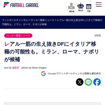
WEリーグ
なでしこジャパン
得点王
日程
順位表
海外サッカー
フットボールチャンネル
>
サッカー最新ニュース
>
レアル一筋の生え抜きDFにイタリア移籍の
可能性も。ミラン、ローマ、ナポリが候補
プレミアリーグ
ラ・リーガ
サッカー最新ニュース
6年前
セリエA
レアル一筋の生え抜きDFにイタリア移
ブンデスリーガ
籍の可能性も。ミラン、ローマ、ナポリ
が候補
UEFA
ナショナルチーム
text by
編集部
photo by Getty Images
Googleでフットボールチャンネル情報を優先表示
高校サッカー
動画