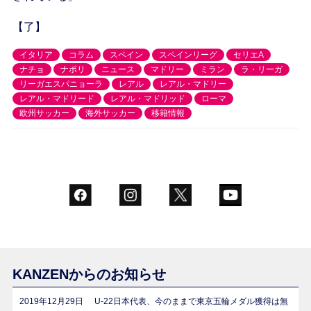
【了】
イタリア
コラム
スペイン
スペインリーグ
セリエA
ナチョ
ナポリ
ニュース
マドリー
ミラン
ラ・リーガ
リーガエスパニョーラ
レアル
レアル・マドリー
レアル・マドリード
レアル・マドリッド
ローマ
欧州サッカー
海外サッカー
移籍情報
KANZENからのお知らせ
2019年12月29日
U-22日本代表、今のままで東京五輪メダル獲得は無