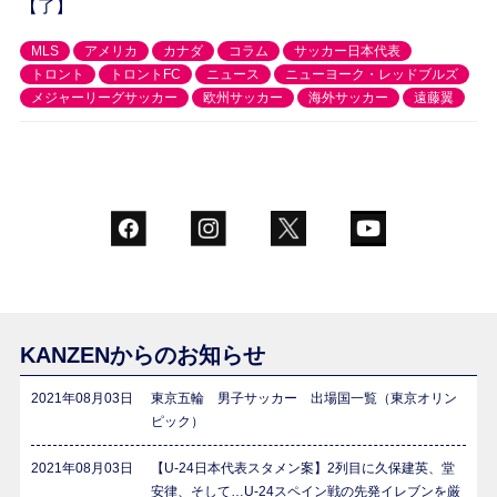
【了】
MLS
アメリカ
カナダ
コラム
サッカー日本代表
トロント
トロントFC
ニュース
ニューヨーク・レッドブルズ
メジャーリーグサッカー
欧州サッカー
海外サッカー
遠藤翼
KANZENからのお知らせ
2021年08月03日
東京五輪 男子サッカー 出場国一覧（東京オリン
ピック）
2021年08月03日
【U-24日本代表スタメン案】2列目に久保建英、堂
安律、そして…U-24スペイン戦の先発イレブンを厳