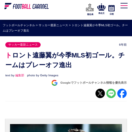
WEリーグ
なでしこジャパン
得点王
日程
順位表
海外サッカー
フットボールチャンネル
>
サッカー最新ニュース
>
トロント遠藤翼が今季MLS初ゴール。チー
ムはプレーオフ進出
プレミアリーグ
ラ・リーガ
サッカー最新ニュース
6年前
セリエA
トロント遠藤翼が今季MLS初ゴール。チ
ブンデスリーガ
ームはプレーオフ進出
UEFA
text by
編集部
photo by Getty Images
Googleでフットボールチャンネル情報を優先表示
ナショナルチーム
高校サッカー
動画