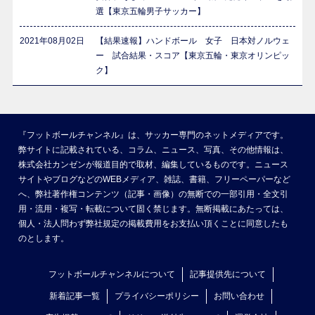
選【東京五輪男子サッカー】
2021年08月02日
【結果速報】ハンドボール 女子 日本対ノルウェ
ー 試合結果・スコア【東京五輪・東京オリンピッ
ク】
『フットボールチャンネル』は、サッカー専門のネットメディアです。
弊サイトに記載されている、コラム、ニュース、写真、その他情報は、
株式会社カンゼンが報道目的で取材、編集しているものです。ニュース
サイトやブログなどのWEBメディア、雑誌、書籍、フリーペーパーなど
へ、弊社著作権コンテンツ（記事・画像）の無断での一部引用・全文引
用・流用・複写・転載について固く禁じます。無断掲載にあたっては、
個人・法人問わず弊社規定の掲載費用をお支払い頂くことに同意したも
のとします。
フットボールチャンネルについて
記事提供先について
新着記事一覧
プライバシーポリシー
お問い合わせ