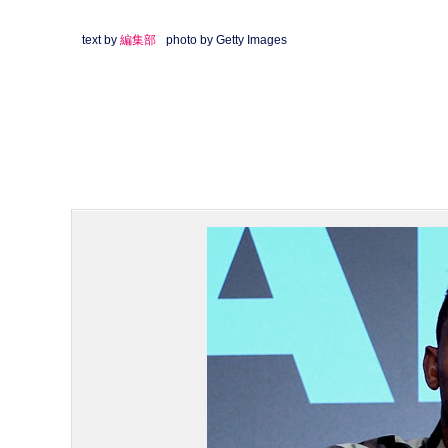
text by
編集部
photo by Getty Images