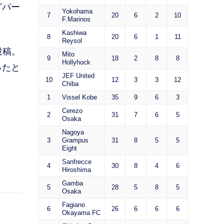
グパー
Yokohama
7
20
6
2
10
F.Marinos
Kashiwa
8
20
6
1
11
Reysol
投稿。
Mito
9
18
2
8
8
Hollyhock
ったと
JEF United
10
12
3
3
12
Chiba
1
Vissel Kobe
35
9
6
3
。
Cerezo
2
31
7
6
5
Osaka
Nagoya
3
Grampus
31
8
5
5
Eight
Sanfrecce
4
30
8
4
6
Hiroshima
Gamba
5
28
5
8
5
Osaka
Fagiano
6
26
6
6
6
Okayama FC