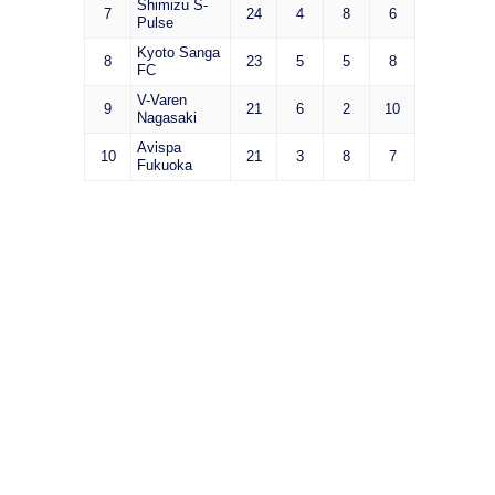
Shimizu S-
7
24
4
8
6
Pulse
Kyoto Sanga
8
23
5
5
8
FC
V-Varen
9
21
6
2
10
Nagasaki
Avispa
10
21
3
8
7
Fukuoka