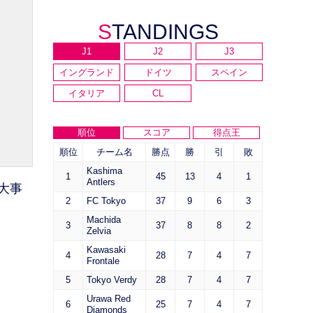
STANDINGS
J1
J2
J3
イングランド
ドイツ
スペイン
イタリア
CL
順位
スコア
得点王
順位
チーム名
勝点
勝
引
敗
Kashima
1
45
13
4
1
Antlers
大事
2
FC Tokyo
37
9
6
3
Machida
3
37
8
8
2
Zelvia
Kawasaki
4
28
7
4
7
Frontale
5
Tokyo Verdy
28
7
4
7
Urawa Red
6
25
7
4
7
Diamonds