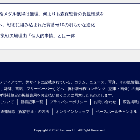
五輪メダル獲得は無理。何よりも森保監督の負担軽減を
へ。戦術に組み込まれた背番号10の明らかな進化
古巣戦欠場理由「個人的事情」とは一体…
メディアです。弊サイトに記載されている、コラム、ニュース、写真、その他情報
ア、雑誌、書籍、フリーペーパーなどへ、弊社著作権コンテンツ（記事・画像）の無
ず弊社規定の掲載費用をお支払い頂くことに同意したものとします。
について
新着記事一覧
プライバシーポリシー
お問い合わせ
広告掲載
ュ通知解除（配信停止）の方法
オンラインショップ
ベースボールチャンネル
Copyright © 2026 kanzen Ltd. All Right Reserved.