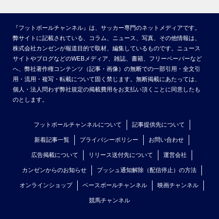
『フットボールチャンネル』は、サッカー専門のネットメディアです。
弊サイトに記載されている、コラム、ニュース、写真、その他情報は、
株式会社カンゼンが報道目的で取材、編集しているものです。ニュース
サイトやブログなどのWEBメディア、雑誌、書籍、フリーペーパーなど
へ、弊社著作権コンテンツ（記事・画像）の無断での一部引用・全文引
用・流用・複写・転載について固く禁じます。無断掲載にあたっては、
個人・法人問わず弊社規定の掲載費用をお支払い頂くことに同意したも
のとします。
フットボールチャンネルについて
記事提供先について
新着記事一覧
プライバシーポリシー
お問い合わせ
広告掲載について
リリース送付先について
運営会社
カンゼンからのお知らせ
プッシュ通知解除（配信停止）の方法
オンラインショップ
ベースボールチャンネル
映画チャンネル
競馬チャンネル