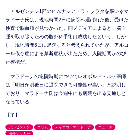
アルゼンチン1部のヒムナシア・ラ・プラタを率いるマ
ラドーナ氏は、現地時間2日に病院へ運ばれた後、受けた
検査で脳血腫が見つかった。同メディアによると、脳血
腫を取り除くための脳外科手術は成功したという。しか
し、現地時間6日に退院すると考えられていたが、アルコ
ール依存症による禁断症状が出たため、入院期間がのび
た模様だ。
マラドーナの退院時期についてレオポルド・ルケ医師
は「明日か明後日に退院できる可能性が高い」と説明し
ており、マラドーナ氏は今週中にも病院を出る見通しと
なっている。
【了】
アルゼンチン
コラム
ディエゴ・マラドーナ
ニュース
海外サッカー