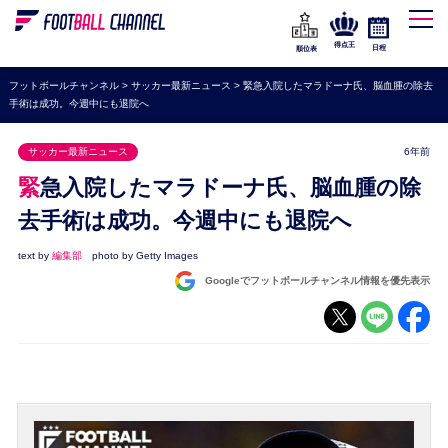
WEリーグ
なでしこジャパン
得点王
日程
順位表
海外サッカー
フットボールチャンネル
>
サッカー最新ニュース
>
緊急入院したマラドーナ氏、脳血腫の除去
手術は成功。今週中にも退院へ
プレミアリーグ
ラ・リーガ
サッカー最新ニュース
6年前
セリエA
緊急入院したマラドーナ氏、脳血腫の除
ブンデスリーガ
去手術は成功。今週中にも退院へ
UEFA
text by
編集部
photo by Getty Images
Googleでフットボールチャンネル情報を優先表示
ナショナルチーム
高校サッカー
動画