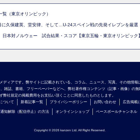
一覧（東京オリンピック）
列目に久保建英、堂安律、そして…U-24スペイン戦の先発イレブンを厳
 日本対ノルウェー 試合結果・スコア【東京五輪・東京オリンピック
メディアです。弊サイトに記載されている、コラム、ニュース、写真、その他情報
ア、雑誌、書籍、フリーペーパーなどへ、弊社著作権コンテンツ（記事・画像）の無
ず弊社規定の掲載費用をお支払い頂くことに同意したものとします。
について
新着記事一覧
プライバシーポリシー
お問い合わせ
広告掲載
ュ通知解除（配信停止）の方法
オンラインショップ
ベースボールチャンネル
Copyright © 2026 kanzen Ltd. All Right Reserved.