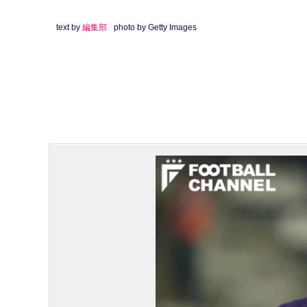
text by
編集部
photo by Getty Images