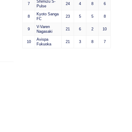
Shimizu S-
7
24
4
8
6
Pulse
Kyoto Sanga
8
23
5
5
8
FC
V-Varen
9
21
6
2
10
Nagasaki
Avispa
10
21
3
8
7
Fukuoka