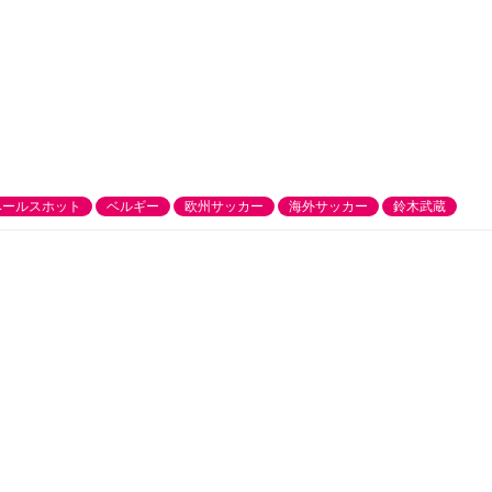
ベールスホット
ベルギー
欧州サッカー
海外サッカー
鈴木武蔵