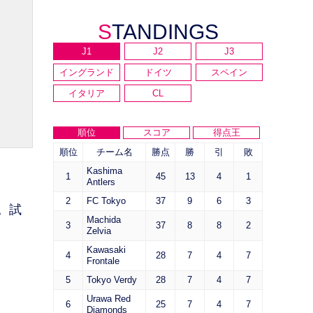
STANDINGS
J1
J2
J3
イングランド
ドイツ
スペイン
イタリア
CL
順位
スコア
得点王
順位
チーム名
勝点
勝
引
敗
Kashima
1
45
13
4
1
Antlers
2
FC Tokyo
37
9
6
3
。試
Machida
3
37
8
8
2
Zelvia
Kawasaki
4
28
7
4
7
Frontale
5
Tokyo Verdy
28
7
4
7
Urawa Red
6
25
7
4
7
Diamonds