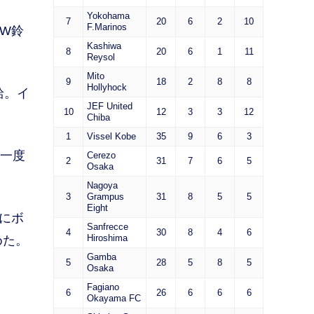
Yokohama
7
20
6
2
10
F.Marinos
W鈴
Kashiwa
8
20
6
1
11
Reysol
Mito
9
18
2
8
8
Hollyhock
給。イ
JEF United
10
12
3
3
12
Chiba
1
Vissel Kobe
35
9
6
3
は一度
Cerezo
2
31
7
6
5
Osaka
Nagoya
3
Grampus
31
8
5
5
Eight
にボ
Sanfrecce
4
30
8
4
6
Hiroshima
めた。
Gamba
5
28
5
8
5
Osaka
Fagiano
6
26
6
6
6
Okayama FC