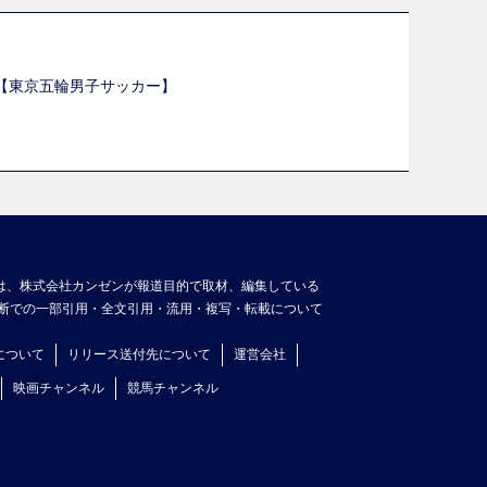
選【東京五輪男子サッカー】
】
は、株式会社カンゼンが報道目的で取材、編集している
断での一部引用・全文引用・流用・複写・転載について
について
リリース送付先について
運営会社
映画チャンネル
競馬チャンネル