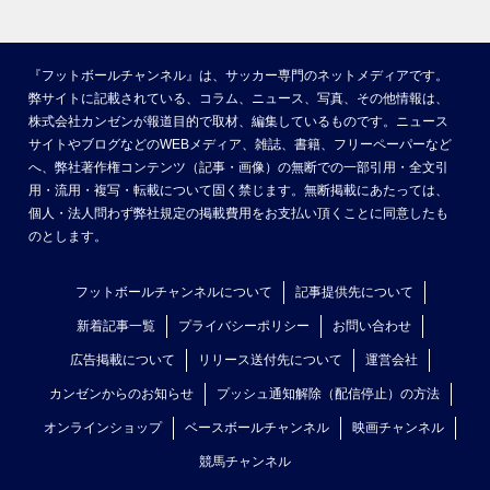
『フットボールチャンネル』は、サッカー専門のネットメディアです。
弊サイトに記載されている、コラム、ニュース、写真、その他情報は、
株式会社カンゼンが報道目的で取材、編集しているものです。ニュース
サイトやブログなどのWEBメディア、雑誌、書籍、フリーペーパーなど
へ、弊社著作権コンテンツ（記事・画像）の無断での一部引用・全文引
用・流用・複写・転載について固く禁じます。無断掲載にあたっては、
個人・法人問わず弊社規定の掲載費用をお支払い頂くことに同意したも
のとします。
フットボールチャンネルについて
記事提供先について
新着記事一覧
プライバシーポリシー
お問い合わせ
広告掲載について
リリース送付先について
運営会社
カンゼンからのお知らせ
プッシュ通知解除（配信停止）の方法
オンラインショップ
ベースボールチャンネル
映画チャンネル
競馬チャンネル