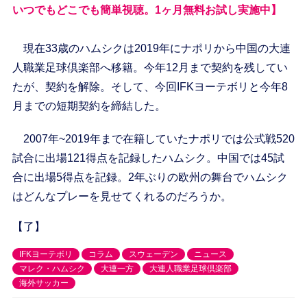
いつでもどこでも簡単視聴。1ヶ月無料お試し実施中】
現在33歳のハムシクは2019年にナポリから中国の大連
人職業足球倶楽部へ移籍。今年12月まで契約を残してい
たが、契約を解除。そして、今回IFKヨーテボリと今年8
月までの短期契約を締結した。
2007年~2019年まで在籍していたナポリでは公式戦520
試合に出場121得点を記録したハムシク。中国では45試
合に出場5得点を記録。2年ぶりの欧州の舞台でハムシク
はどんなプレーを見せてくれるのだろうか。
【了】
IFKヨーテボリ
コラム
スウェーデン
ニュース
マレク・ハムシク
大連一方
大連人職業足球倶楽部
海外サッカー