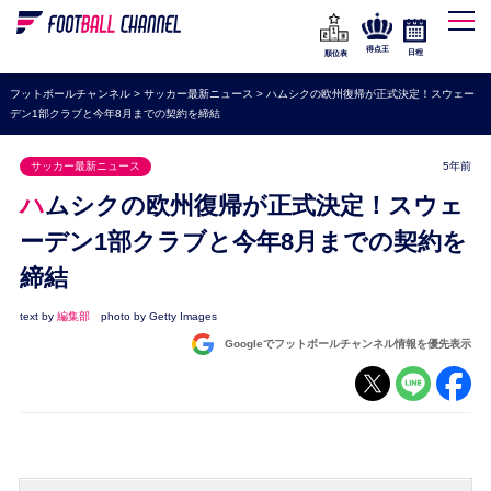
WEリーグ
なでしこジャパン
得点王
日程
順位表
海外サッカー
フットボールチャンネル
>
サッカー最新ニュース
>
ハムシクの欧州復帰が正式決定！スウェー
デン1部クラブと今年8月までの契約を締結
プレミアリーグ
ラ・リーガ
サッカー最新ニュース
5年前
セリエA
ハムシクの欧州復帰が正式決定！スウェ
ブンデスリーガ
ーデン1部クラブと今年8月までの契約を
締結
UEFA
ナショナルチーム
text by
編集部
photo by Getty Images
Googleでフットボールチャンネル情報を優先表示
高校サッカー
動画