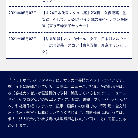
ピック）
2021年08月03日
【U-24日本代表スタメン案】2列目に久保建英、堂
安律、そして…U-24スペイン戦の先発イレブンを厳
選【東京五輪男子サッカー】
2021年08月02日
【結果速報】ハンドボール 女子 日本対ノルウェ
ー 試合結果・スコア【東京五輪・東京オリンピッ
ク】
『フットボールチャンネル』は、サッカー専門のネットメディアです。
弊サイトに記載されている、コラム、ニュース、写真、その他情報は、
株式会社カンゼンが報道目的で取材、編集しているものです。ニュース
サイトやブログなどのWEBメディア、雑誌、書籍、フリーペーパーなど
へ、弊社著作権コンテンツ（記事・画像）の無断での一部引用・全文引
用・流用・複写・転載について固く禁じます。無断掲載にあたっては、
個人・法人問わず弊社規定の掲載費用をお支払い頂くことに同意したも
のとします。