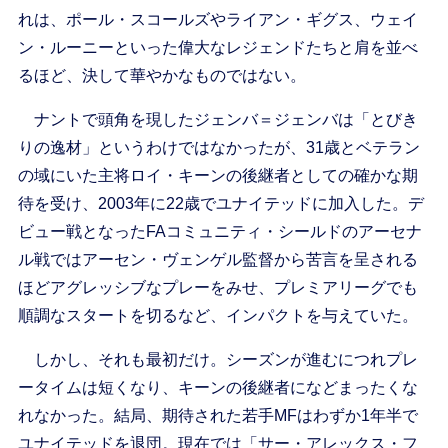
れは、ポール・スコールズやライアン・ギグス、ウェイ
ン・ルーニーといった偉大なレジェンドたちと肩を並べ
るほど、決して華やかなものではない。
ナントで頭角を現したジェンバ＝ジェンバは「とびき
りの逸材」というわけではなかったが、31歳とベテラン
の域にいた主将ロイ・キーンの後継者としての確かな期
待を受け、2003年に22歳でユナイテッドに加入した。デ
ビュー戦となったFAコミュニティ・シールドのアーセナ
ル戦ではアーセン・ヴェンゲル監督から苦言を呈される
ほどアグレッシブなプレーをみせ、プレミアリーグでも
順調なスタートを切るなど、インパクトを与えていた。
しかし、それも最初だけ。シーズンが進むにつれプレ
ータイムは短くなり、キーンの後継者になどまったくな
れなかった。結局、期待された若手MFはわずか1年半で
ユナイテッドを退団。現在では「サー・アレックス・フ