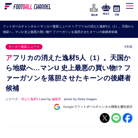
WEリーグ
なでしこジャパン
得点王
日程
順位表
海外サッカー
フットボールチャンネル
>
サッカー最新ニュース
>
アフリカの消えた逸材5人（1）。天国から
地獄へ…マンU 史上最悪の買い物!? ファーガソンを落胆させたキーンの後継者候補
プレミアリーグ
ラ・リーガ
サッカー最新ニュース
5年前
セリエA
アフリカの消えた逸材5人（1）。天国か
ブンデスリーガ
ら地獄へ…マンU 史上最悪の買い物!? フ
ァーガソンを落胆させたキーンの後継者
UEFA
候補
ナショナルチーム
高校サッカー
シリーズ：
消えた逸材5人
text by
編集部
photo by Getty Images
Googleでフットボールチャンネル情報を優先表示
動画