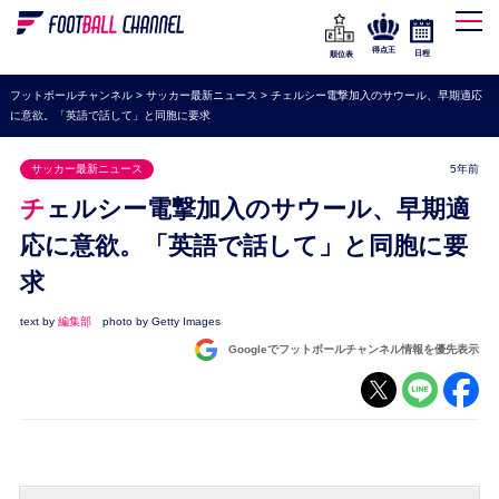
WEリーグ
なでしこジャパン
得点王
日程
順位表
海外サッカー
フットボールチャンネル
>
サッカー最新ニュース
>
チェルシー電撃加入のサウール、早期適応
に意欲。「英語で話して」と同胞に要求
プレミアリーグ
ラ・リーガ
サッカー最新ニュース
5年前
セリエA
チェルシー電撃加入のサウール、早期適
ブンデスリーガ
応に意欲。「英語で話して」と同胞に要
求
UEFA
ナショナルチーム
text by
編集部
photo by Getty Images
Googleでフットボールチャンネル情報を優先表示
高校サッカー
動画