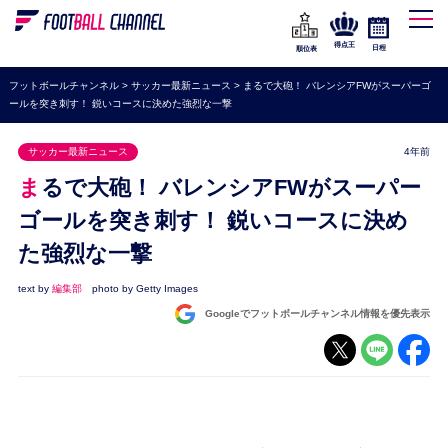
WEリーグ
なでしこジャパン
得点王
日程
順位表
海外サッカー
フットボールチャンネル
>
サッカー最新ニュース
>
まるで大砲！ バレンシアFWがスーパーゴ
ールを突き刺す！ 鋭いコースに決めた強烈な一撃
プレミアリーグ
ラ・リーガ
サッカー最新ニュース
4年前
セリエA
まるで大砲！ バレンシアFWがスーパー
ブンデスリーガ
ゴールを突き刺す！ 鋭いコースに決め
た強烈な一撃
UEFA
ナショナルチーム
text by
編集部
photo by Getty Images
Googleでフットボールチャンネル情報を優先表示
高校サッカー
動画