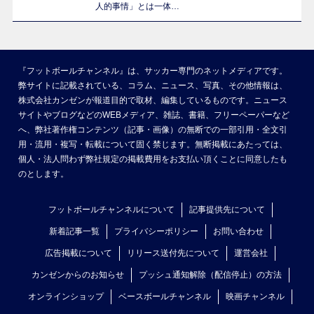
人的事情」とは一体…
『フットボールチャンネル』は、サッカー専門のネットメディアです。
弊サイトに記載されている、コラム、ニュース、写真、その他情報は、
株式会社カンゼンが報道目的で取材、編集しているものです。ニュース
サイトやブログなどのWEBメディア、雑誌、書籍、フリーペーパーなど
へ、弊社著作権コンテンツ（記事・画像）の無断での一部引用・全文引
用・流用・複写・転載について固く禁じます。無断掲載にあたっては、
個人・法人問わず弊社規定の掲載費用をお支払い頂くことに同意したも
のとします。
フットボールチャンネルについて
記事提供先について
新着記事一覧
プライバシーポリシー
お問い合わせ
広告掲載について
リリース送付先について
運営会社
カンゼンからのお知らせ
プッシュ通知解除（配信停止）の方法
オンラインショップ
ベースボールチャンネル
映画チャンネル