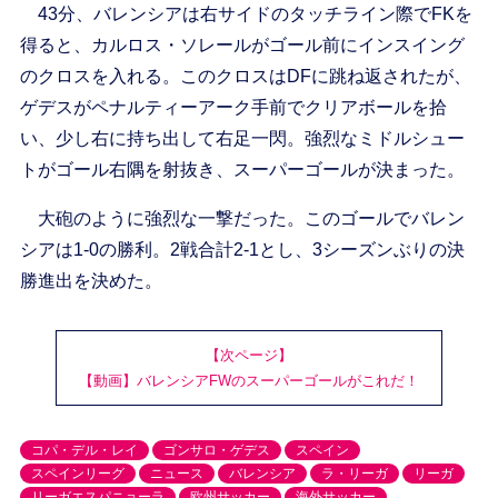
43分、バレンシアは右サイドのタッチライン際でFKを
得ると、カルロス・ソレールがゴール前にインスイング
のクロスを入れる。このクロスはDFに跳ね返されたが、
ゲデスがペナルティーアーク手前でクリアボールを拾
い、少し右に持ち出して右足一閃。強烈なミドルシュー
トがゴール右隅を射抜き、スーパーゴールが決まった。
大砲のように強烈な一撃だった。このゴールでバレン
シアは1-0の勝利。2戦合計2-1とし、3シーズンぶりの決
勝進出を決めた。
【次ページ】
【動画】バレンシアFWのスーパーゴールがこれだ！
コパ・デル・レイ
ゴンサロ・ゲデス
スペイン
スペインリーグ
ニュース
バレンシア
ラ・リーガ
リーガ
リーガエスパニョーラ
欧州サッカー
海外サッカー