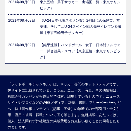
2021年08月03日
東京五輪 男子サッカー 出場国一覧（東京オリン
ピック）
2021年08月03日
【U-24日本代表スタメン案】2列目に久保建英、堂
安律、そして…U-24スペイン戦の先発イレブンを厳
選【東京五輪男子サッカー】
2021年08月02日
【結果速報】ハンドボール 女子 日本対ノルウェ
ー 試合結果・スコア【東京五輪・東京オリンピッ
ク】
『フットボールチャンネル』は、サッカー専門のネットメディアです。
弊サイトに記載されている、コラム、ニュース、写真、その他情報は、
株式会社カンゼンが報道目的で取材、編集しているものです。ニュース
サイトやブログなどのWEBメディア、雑誌、書籍、フリーペーパーなど
へ、弊社著作権コンテンツ（記事・画像）の無断での一部引用・全文引
用・流用・複写・転載について固く禁じます。無断掲載にあたっては、
個人・法人問わず弊社規定の掲載費用をお支払い頂くことに同意したも
のとします。