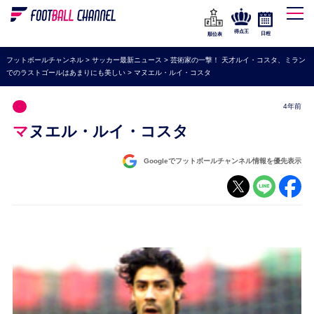
WEリーグ
なでしこジャパン
得点王
日程
順位表
海外サッカー
フットボールチャンネル
>
サッカー最新ニュース
>
芸術家の一撃！ 天才ルイ・コスタ、ミラン
でのラストゴールはあまりにも美しい
>
マヌエル・ルイ・コスタ
プレミアリーグ
ラ・リーガ
4年前
セリエA
マヌエル・ルイ・コスタ
ブンデスリーガ
Googleでフットボールチャンネル情報を優先表示
UEFA
ナショナルチーム
高校サッカー
動画