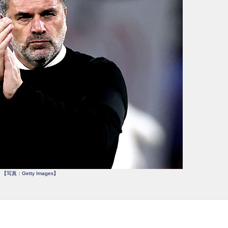
【写真：Getty Images】