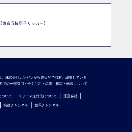
選【東京五輪男子サッカー】
】
は、株式会社カンゼンが報道目的で取材、編集している
断での一部引用・全文引用・流用・複写・転載について
について
リリース送付先について
運営会社
映画チャンネル
競馬チャンネル