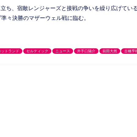
立ち、宿敵レンジャーズと接戦の争いを繰り広げてい
プ準々決勝のマザーウェル戦に臨む。
コットランド
セルティック
ニュース
井手口陽介
前田大然
古橋亨