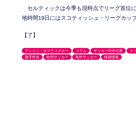
セルティックは今季も現時点でリーグ首位に
地時間19日にはスコティッシュ・リーグカッ
【了】
アンジェ・ポステコグルー
コラム
サッカー日本代表
ス
旗手怜央
欧州サッカー
海外サッカー
移籍情報