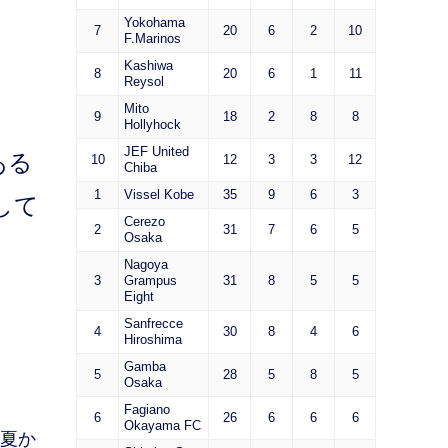
Yokohama
7
20
6
2
10
F.Marinos
Kashiwa
8
20
6
1
11
Reysol
Mito
9
18
2
8
8
Hollyhock
JEF United
ある
10
12
3
3
12
Chiba
1
Vissel Kobe
35
9
6
3
して
Cerezo
2
31
7
6
5
Osaka
Nagoya
3
Grampus
31
8
5
5
Eight
Sanfrecce
4
30
8
4
6
Hiroshima
Gamba
5
28
5
8
5
Osaka
Fagiano
6
26
6
6
6
Okayama FC
。夏か