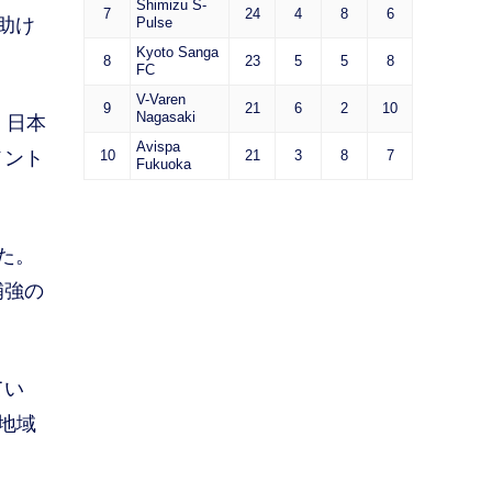
Shimizu S-
7
24
4
8
6
助け
Pulse
Kyoto Sanga
8
23
5
5
8
FC
V-Varen
9
21
6
2
10
Nagasaki
。日本
Avispa
メント
10
21
3
8
7
Fukuoka
た。
補強の
てい
地域