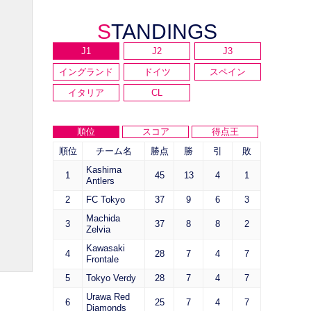
STANDINGS
J1
J2
J3
イングランド
ドイツ
スペイン
イタリア
CL
順位
スコア
得点王
順位
チーム名
勝点
勝
引
敗
Kashima
1
45
13
4
1
Antlers
2
FC Tokyo
37
9
6
3
Machida
3
37
8
8
2
Zelvia
Kawasaki
4
28
7
4
7
Frontale
5
Tokyo Verdy
28
7
4
7
Urawa Red
6
25
7
4
7
Diamonds