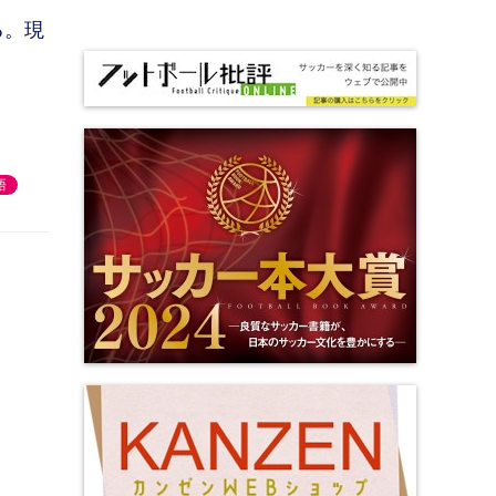
る。現
梧