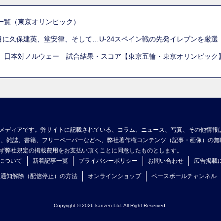
一覧（東京オリンピック）
列目に久保建英、堂安律、そして…U-24スペイン戦の先発イレブンを厳
 日本対ノルウェー 試合結果・スコア【東京五輪・東京オリンピック
メディアです。弊サイトに記載されている、コラム、ニュース、写真、その他情報
ア、雑誌、書籍、フリーペーパーなどへ、弊社著作権コンテンツ（記事・画像）の無
ず弊社規定の掲載費用をお支払い頂くことに同意したものとします。
について
新着記事一覧
プライバシーポリシー
お問い合わせ
広告掲載
ュ通知解除（配信停止）の方法
オンラインショップ
ベースボールチャンネル
Copyright © 2026 kanzen Ltd. All Right Reserved.