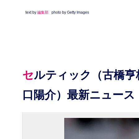
text by
編集部
photo by Getty Images
セルティック（古橋亨梧・旗手怜央・前田大然・井手
口陽介）最新ニュース