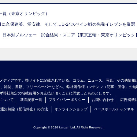
一覧（東京オリンピック）
列目に久保建英、堂安律、そして…U-24スペイン戦の先発イレブンを厳
 日本対ノルウェー 試合結果・スコア【東京五輪・東京オリンピック
メディアです。弊サイトに記載されている、コラム、ニュース、写真、その他情報
ア、雑誌、書籍、フリーペーパーなどへ、弊社著作権コンテンツ（記事・画像）の無
ず弊社規定の掲載費用をお支払い頂くことに同意したものとします。
について
新着記事一覧
プライバシーポリシー
お問い合わせ
広告掲載
ュ通知解除（配信停止）の方法
オンラインショップ
ベースボールチャンネル
Copyright © 2026 kanzen Ltd. All Right Reserved.