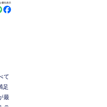
報を優先表示
べて
満足
が最