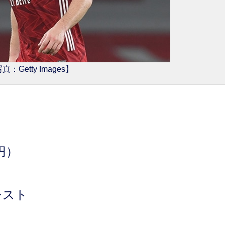
真：Getty Images】
円）
シスト