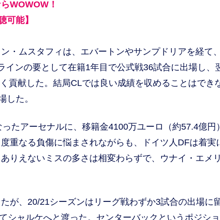
らWOWOW！
聴可能】
・ムスタフィは、エバートンやサンプドリアを経て、2
ラインの要として在籍1年目で公式戦36試合に出場し、
きく貢献した。結局CLでは良い成績を収めることはでき
場した。
ったアーセナルに、移籍金4100万ユーロ（約57.4億円
度重なる負傷に悩まされながらも、ドイツ人DFは着実
るありえないミスの多さは相変わらずで、ウナイ・エメ
が、20/21シーズンはリーグ戦わずか3試合の出場に
除してシャルケへと渡った。センターバックというポジシ