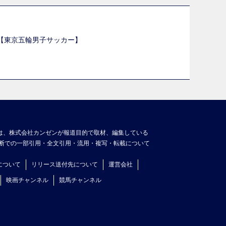
選【東京五輪男子サッカー】
】
は、株式会社カンゼンが報道目的で取材、編集している
断での一部引用・全文引用・流用・複写・転載について
について
リリース送付先について
運営会社
映画チャンネル
競馬チャンネル