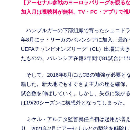
【アーセナル参戦のヨーロッパリーグを観るな
加入月は視聴料が無料。TV・PC・アプリで視
ハンブルガーの下部組織で育ったシュコドラン
年8月にラ・リーガのバレンシアに加入。最終
UEFAチャンピオンズリーグ（CL）出場に大
たものの、バレンシア在籍2年間で81試合に出
そして、2016年8月にはCBの補強が必要とな
籍した。新天地でもすぐさま主力の座を確保。
試合数を伸ばしていく。しかし、失点に繋が
は19/20シーズンに構想外となってしまった。
ミケル・アルテタ監督就任当初は起用が増えた
り、2021年2月にアーセナルとの契約を解