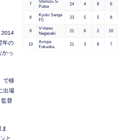
Shimizu S-
7
24
4
8
6
Pulse
Kyoto Sanga
8
23
5
5
8
FC
V-Varen
9
21
6
2
10
014
Nagasaki
Avispa
翌年の
10
21
3
8
7
Fukuoka
なかっ
）で移
に出場
リ監督
留ま
ョンと