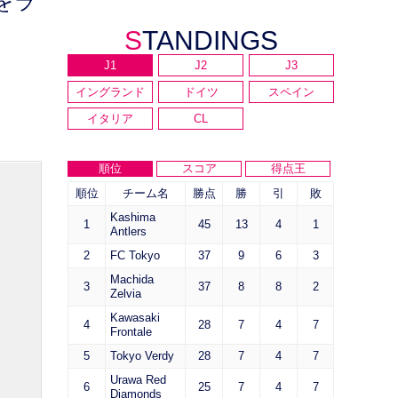
をラ
STANDINGS
J1
J2
J3
イングランド
ドイツ
スペイン
イタリア
CL
順位
スコア
得点王
順位
チーム名
勝点
勝
引
敗
Kashima
1
45
13
4
1
Antlers
2
FC Tokyo
37
9
6
3
Machida
3
37
8
8
2
Zelvia
Kawasaki
4
28
7
4
7
Frontale
5
Tokyo Verdy
28
7
4
7
Urawa Red
6
25
7
4
7
Diamonds