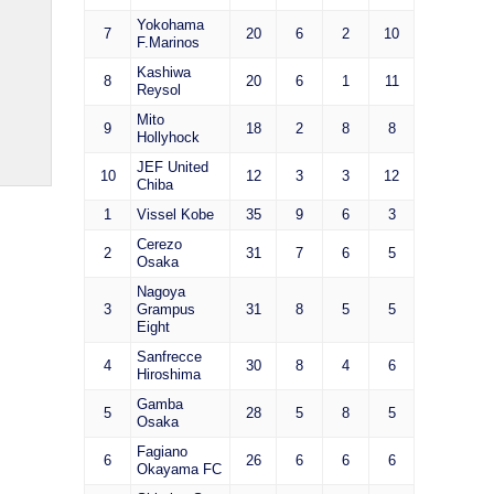
Yokohama
7
20
6
2
10
F.Marinos
Kashiwa
8
20
6
1
11
Reysol
Mito
9
18
2
8
8
Hollyhock
JEF United
10
12
3
3
12
Chiba
1
Vissel Kobe
35
9
6
3
Cerezo
2
31
7
6
5
Osaka
Nagoya
3
Grampus
31
8
5
5
Eight
Sanfrecce
4
30
8
4
6
Hiroshima
Gamba
5
28
5
8
5
Osaka
Fagiano
6
26
6
6
6
Okayama FC