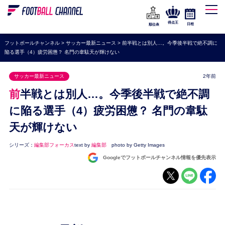
WEリーグ
なでしこジャパン
得点王
日程
順位表
海外サッカー
フットボールチャンネル
>
サッカー最新ニュース
>
前半戦とは別人…。今季後半戦で絶不調に
陥る選手（4）疲労困憊？ 名門の韋駄天が輝けない
プレミアリーグ
ラ・リーガ
サッカー最新ニュース
2年前
セリエA
前半戦とは別人…。今季後半戦で絶不調
ブンデスリーガ
に陥る選手（4）疲労困憊？ 名門の韋駄
天が輝けない
UEFA
ナショナルチーム
シリーズ：
編集部フォーカス
text by
編集部
photo by Getty Images
Googleでフットボールチャンネル情報を優先表示
高校サッカー
動画