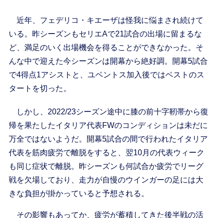
近年、フェデリコ・キエーザは怪我に悩まされ続けて
いる。昨シーズンもセリエAで21試合の出場に留まるな
ど、満足のいく出場機会を得ることができなかった。そ
んな中で迎えた今シーズンは開幕から絶好調。開幕5試合
で4得点1アシストと、ユベントス加入後ではベストのス
タートを切った。
しかし、2022/23シーズン途中に膝の前十字靭帯から復
帰を果たしたイタリア代表FWのコンディションは未だに
万全ではないようだ。開幕5試合の間で行われたイタリア
代表を筋肉疲労で離脱をすると、翌10月の代表ウィーク
も同じ症状で離脱。昨シーズンも何試合か疲労でリーグ
戦を欠場しており、走力が自慢のウインガーの足には大
きな負担が掛かっていると予想される。
その影響もあってか、疲労が蓄積してきた後半戦の活