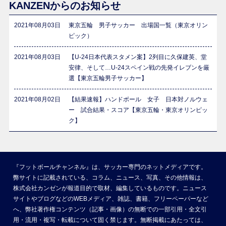
KANZENからのお知らせ
2021年08月03日
東京五輪 男子サッカー 出場国一覧（東京オリン
ピック）
2021年08月03日
【U-24日本代表スタメン案】2列目に久保建英、堂
安律、そして…U-24スペイン戦の先発イレブンを厳
選【東京五輪男子サッカー】
2021年08月02日
【結果速報】ハンドボール 女子 日本対ノルウェ
ー 試合結果・スコア【東京五輪・東京オリンピッ
ク】
『フットボールチャンネル』は、サッカー専門のネットメディアです。
弊サイトに記載されている、コラム、ニュース、写真、その他情報は、
株式会社カンゼンが報道目的で取材、編集しているものです。ニュース
サイトやブログなどのWEBメディア、雑誌、書籍、フリーペーパーなど
へ、弊社著作権コンテンツ（記事・画像）の無断での一部引用・全文引
用・流用・複写・転載について固く禁じます。無断掲載にあたっては、