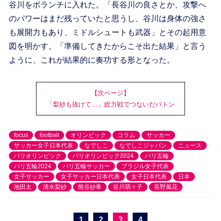
谷川をボランチに入れた。「長谷川の良さとか、攻撃へ
のパワーはまだ残っていたと思うし、谷川は身体の強さ
も展開力もあり、ミドルシュートも武器」とその起用意
図を明かす。「準備してきたからこそ出た結果」と言う
ように、これが結果的に奏功する形となった。
【次ページ】
「梨紗も抜けて…」総力戦でつないだバトン
focus
football
オリンピック
コラム
サッカー
サッカー女子日本代表
なでしこ
なでしこジャパン
ニュース
パリオリンピック
パリオリンピック2024
パリ五輪
パリ五輪2024
パリ五輪サッカー
ブラジル女子代表
女子サッカー
女子サッカー日本代表
女子日本代表
日本
池田太
清水梨紗
熊谷紗希
谷川萌々子
長野風花
1
2
3
4