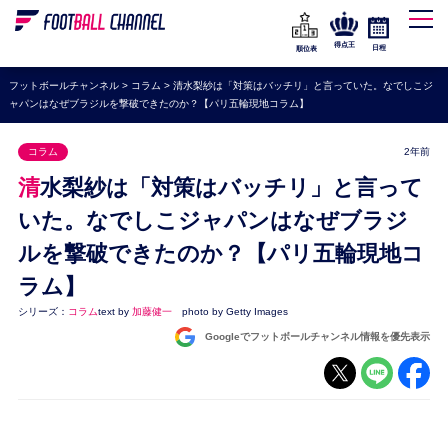
WEリーグ
なでしこジャパン
得点王
日程
順位表
海外サッカー
フットボールチャンネル
>
コラム
>
清水梨紗は「対策はバッチリ」と言っていた。なでしこジ
ャパンはなぜブラジルを撃破できたのか？【パリ五輪現地コラム】
プレミアリーグ
ラ・リーガ
コラム
2年前
セリエA
清水梨紗は「対策はバッチリ」と言って
ブンデスリーガ
いた。なでしこジャパンはなぜブラジ
ルを撃破できたのか？【パリ五輪現地コ
UEFA
ラム】
ナショナルチーム
シリーズ：
コラム
text by
加藤健一
photo by Getty Images
高校サッカー
Googleでフットボールチャンネル情報を優先表示
動画