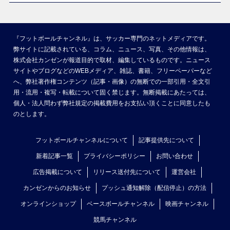
『フットボールチャンネル』は、サッカー専門のネットメディアです。
弊サイトに記載されている、コラム、ニュース、写真、その他情報は、
株式会社カンゼンが報道目的で取材、編集しているものです。ニュース
サイトやブログなどのWEBメディア、雑誌、書籍、フリーペーパーなど
へ、弊社著作権コンテンツ（記事・画像）の無断での一部引用・全文引
用・流用・複写・転載について固く禁じます。無断掲載にあたっては、
個人・法人問わず弊社規定の掲載費用をお支払い頂くことに同意したも
のとします。
フットボールチャンネルについて
記事提供先について
新着記事一覧
プライバシーポリシー
お問い合わせ
広告掲載について
リリース送付先について
運営会社
カンゼンからのお知らせ
プッシュ通知解除（配信停止）の方法
オンラインショップ
ベースボールチャンネル
映画チャンネル
競馬チャンネル