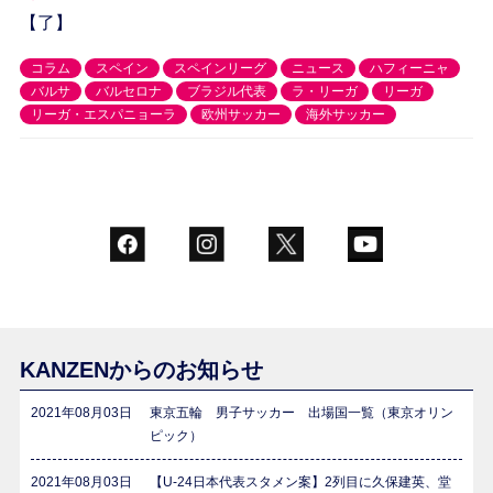
【了】
コラム
スペイン
スペインリーグ
ニュース
ハフィーニャ
バルサ
バルセロナ
ブラジル代表
ラ・リーガ
リーガ
リーガ・エスパニョーラ
欧州サッカー
海外サッカー
KANZENからのお知らせ
2021年08月03日
東京五輪 男子サッカー 出場国一覧（東京オリン
ピック）
2021年08月03日
【U-24日本代表スタメン案】2列目に久保建英、堂