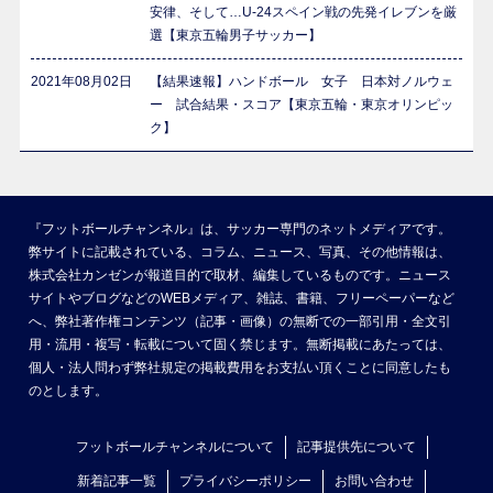
安律、そして…U-24スペイン戦の先発イレブンを厳
選【東京五輪男子サッカー】
2021年08月02日
【結果速報】ハンドボール 女子 日本対ノルウェ
ー 試合結果・スコア【東京五輪・東京オリンピッ
ク】
『フットボールチャンネル』は、サッカー専門のネットメディアです。
弊サイトに記載されている、コラム、ニュース、写真、その他情報は、
株式会社カンゼンが報道目的で取材、編集しているものです。ニュース
サイトやブログなどのWEBメディア、雑誌、書籍、フリーペーパーなど
へ、弊社著作権コンテンツ（記事・画像）の無断での一部引用・全文引
用・流用・複写・転載について固く禁じます。無断掲載にあたっては、
個人・法人問わず弊社規定の掲載費用をお支払い頂くことに同意したも
のとします。
フットボールチャンネルについて
記事提供先について
新着記事一覧
プライバシーポリシー
お問い合わせ