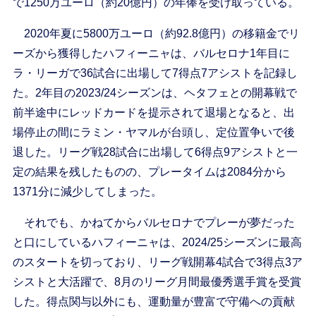
で1250万ユーロ（約20億円）の年俸を受け取っている。
2020年夏に5800万ユーロ（約92.8億円）の移籍金でリ
ーズから獲得したハフィーニャは、バルセロナ1年目に
ラ・リーガで36試合に出場して7得点7アシストを記録し
た。2年目の2023/24シーズンは、ヘタフェとの開幕戦で
前半途中にレッドカードを提示されて退場となると、出
場停止の間にラミン・ヤマルが台頭し、定位置争いで後
退した。リーグ戦28試合に出場して6得点9アシストと一
定の結果を残したものの、プレータイムは2084分から
1371分に減少してしまった。
それでも、かねてからバルセロナでプレーが夢だった
と口にしているハフィーニャは、2024/25シーズンに最高
のスタートを切っており、リーグ戦開幕4試合で3得点3ア
シストと大活躍で、8月のリーグ月間最優秀選手賞を受賞
した。得点関与以外にも、運動量が豊富で守備への貢献