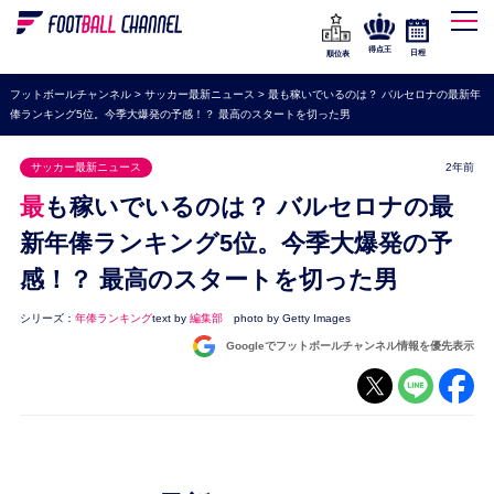
WEリーグ
なでしこジャパン
得点王
日程
順位表
海外サッカー
フットボールチャンネル
>
サッカー最新ニュース
>
最も稼いでいるのは？ バルセロナの最新年
俸ランキング5位。今季大爆発の予感！？ 最高のスタートを切った男
プレミアリーグ
ラ・リーガ
サッカー最新ニュース
2年前
セリエA
最も稼いでいるのは？ バルセロナの最
ブンデスリーガ
新年俸ランキング5位。今季大爆発の予
感！？ 最高のスタートを切った男
UEFA
ナショナルチーム
シリーズ：
年俸ランキング
text by
編集部
photo by Getty Images
Googleでフットボールチャンネル情報を優先表示
高校サッカー
動画