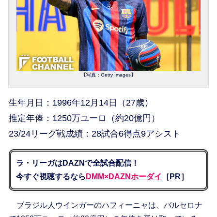
【写真：Getty Images】
生年月日：1996年12月14日（27歳）
推定年俸：1250万ユーロ（約20億円）
23/24リーグ戦成績：28試合6得点9アシスト
ラ・リーガはDAZNで全試合配信！
今すぐ視聴するなら
DMM×DAZNホーダイ
［PR］
ブラジル人ウインガーのハフィーニャは、バルセロナ