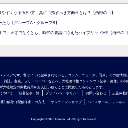
けやすくなる”戦い方。真に目指すべき方向性とは？【西部の目】
ーたち【グループA・グループB】
まで。天才でなくとも、時代の要請に応えたハイブリッドMF【西部の
メディアです。弊サイトに記載されている、コラム、ニュース、写真、その他情報
ア、雑誌、書籍、フリーペーパーなどへ、弊社著作権コンテンツ（記事・画像）の無
ず弊社規定の掲載費用をお支払い頂くことに同意したものとします。
について
新着記事一覧
プライバシーポリシー
お問い合わせ
広告掲載
ュ通知解除（配信停止）の方法
オンラインショップ
ベースボールチャンネル
Copyright © 2026 kanzen Ltd. All Right Reserved.