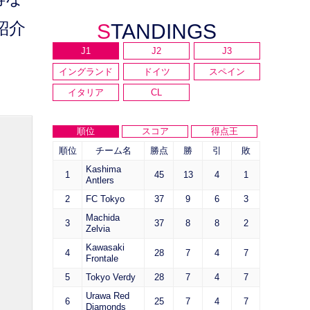
紹介
STANDINGS
J1
J2
J3
イングランド
ドイツ
スペイン
イタリア
CL
順位
スコア
得点王
順位
チーム名
勝点
勝
引
敗
Kashima
1
45
13
4
1
Antlers
2
FC Tokyo
37
9
6
3
Machida
3
37
8
8
2
Zelvia
Kawasaki
4
28
7
4
7
Frontale
5
Tokyo Verdy
28
7
4
7
Urawa Red
6
25
7
4
7
Diamonds