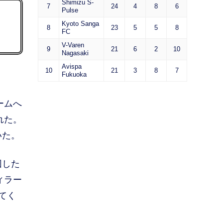
Shimizu S-
7
24
4
8
6
Pulse
Kyoto Sanga
8
23
5
5
8
FC
V-Varen
9
21
6
2
10
Nagasaki
Avispa
10
21
3
8
7
Fukuoka
ームへ
れた。
いた。
団した
ィラー
てく