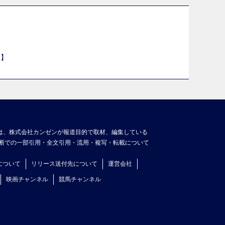
目】
は、株式会社カンゼンが報道目的で取材、編集している
断での一部引用・全文引用・流用・複写・転載について
について
リリース送付先について
運営会社
映画チャンネル
競馬チャンネル