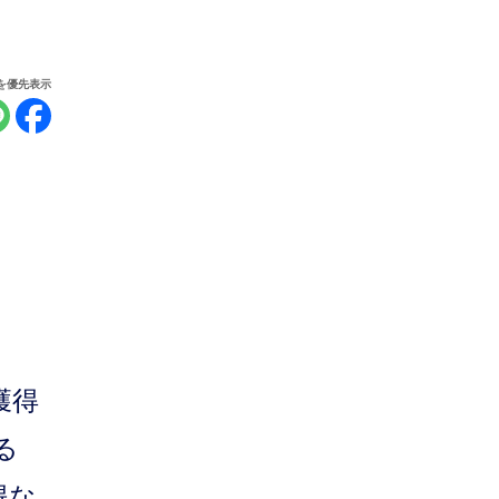
報を優先表示
獲得
る
得な