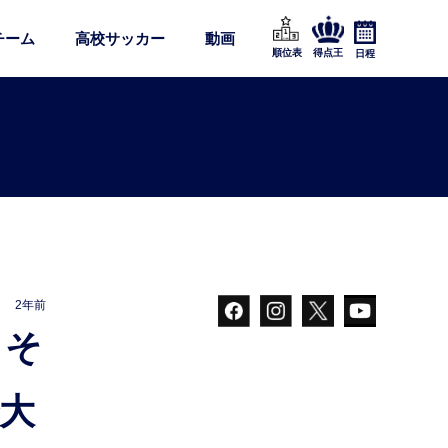
チーム
高校サッカー
動画
順位表
得点王
日程
2年前
大