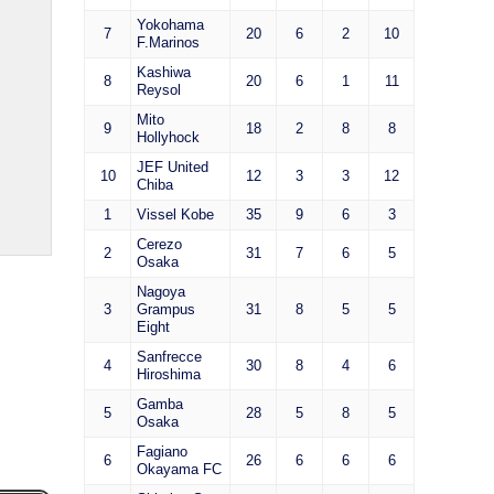
Yokohama
7
20
6
2
10
F.Marinos
Kashiwa
8
20
6
1
11
Reysol
Mito
9
18
2
8
8
Hollyhock
JEF United
10
12
3
3
12
Chiba
1
Vissel Kobe
35
9
6
3
Cerezo
2
31
7
6
5
Osaka
Nagoya
3
Grampus
31
8
5
5
Eight
Sanfrecce
4
30
8
4
6
Hiroshima
Gamba
5
28
5
8
5
Osaka
Fagiano
6
26
6
6
6
Okayama FC