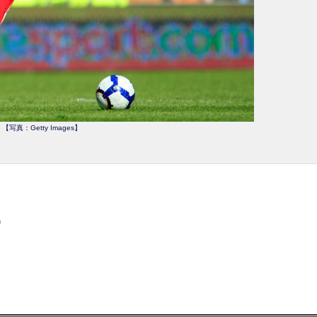
【写真：Getty Images】
）
）
）