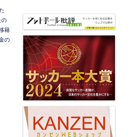
た
たの
移籍
金の