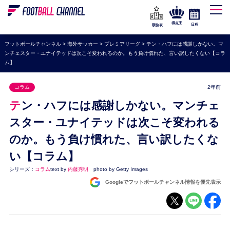
WEリーグ
なでしこジャパン
得点王
日程
順位表
海外サッカー
フットボールチャンネル
>
海外サッカー
>
プレミアリーグ
>
テン・ハフには感謝しかない。マ
ンチェスター・ユナイテッドは次こそ変われるのか。もう負け慣れた、言い訳したくない【コラ
プレミアリーグ
ム】
ラ・リーガ
コラム
2年前
セリエA
テン・ハフには感謝しかない。マンチェ
ブンデスリーガ
スター・ユナイテッドは次こそ変われる
UEFA
のか。もう負け慣れた、言い訳したくな
ナショナルチーム
い【コラム】
高校サッカー
シリーズ：
コラム
text by
内藤秀明
photo by Getty Images
Googleでフットボールチャンネル情報を優先表示
動画