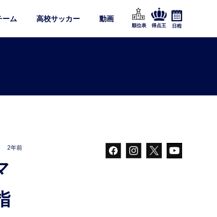
チーム
高校サッカー
動画
順位表
得点王
日程
2年前
指