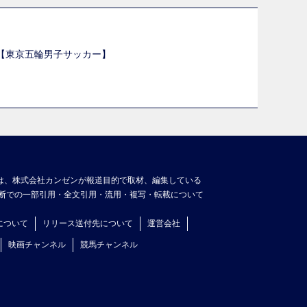
選【東京五輪男子サッカー】
】
は、株式会社カンゼンが報道目的で取材、編集している
断での一部引用・全文引用・流用・複写・転載について
について
リリース送付先について
運営会社
映画チャンネル
競馬チャンネル