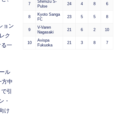
Shimizu S-
7
24
4
8
6
Pulse
Kyoto Sanga
8
23
5
5
8
FC
ション
V-Varen
9
21
6
2
10
Nagasaki
レク
Avispa
10
21
3
8
7
ける一
Fukuoka
ール
一方中
りで引
ン・
向け