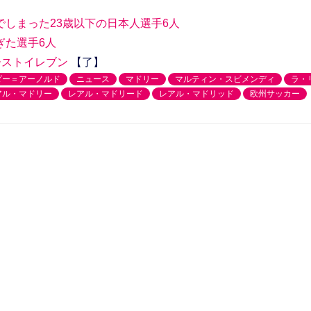
しまった23歳以下の日本人選手6人
ぎた選手6人
ーストイレブン
【了】
ダー＝アーノルド
ニュース
マドリー
マルティン・スビメンディ
ラ・
アル・マドリー
レアル・マドリード
レアル・マドリッド
欧州サッカー