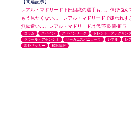
【関連記事】
レアル・マドリード下部組織の選手も…。伸び悩んで
もう見たくない…。レアル・マドリードで嫌われす
無駄遣い…。レアル・マドリード歴代“不良債権”ワ
コラム
スペイン
スペインリーグ
トレント・アレクサン
ラウール・アセンシオ
リーガエスパニョーラ
レアル
レ
海外サッカー
移籍情報