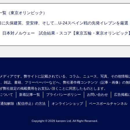
一覧（東京オリンピック）
列目に久保建英、堂安律、そして…U-24スペイン戦の先発イレブンを厳
 日本対ノルウェー 試合結果・スコア【東京五輪・東京オリンピック
メディアです。弊サイトに記載されている、コラム、ニュース、写真、その他情報
ア、雑誌、書籍、フリーペーパーなどへ、弊社著作権コンテンツ（記事・画像）の無
ず弊社規定の掲載費用をお支払い頂くことに同意したものとします。
について
新着記事一覧
プライバシーポリシー
お問い合わせ
広告掲載
ュ通知解除（配信停止）の方法
オンラインショップ
ベースボールチャンネル
Copyright © 2026 kanzen Ltd. All Right Reserved.