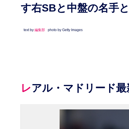
す右SBと中盤の名手
text by
編集部
photo by Getty Images
レアル・マドリード