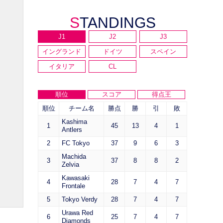
STANDINGS
J1
J2
J3
イングランド
ドイツ
スペイン
イタリア
CL
順位
スコア
得点王
順位
チーム名
勝点
勝
引
敗
Kashima
1
45
13
4
1
Antlers
2
FC Tokyo
37
9
6
3
Machida
3
37
8
8
2
Zelvia
Kawasaki
4
28
7
4
7
Frontale
5
Tokyo Verdy
28
7
4
7
Urawa Red
6
25
7
4
7
Diamonds