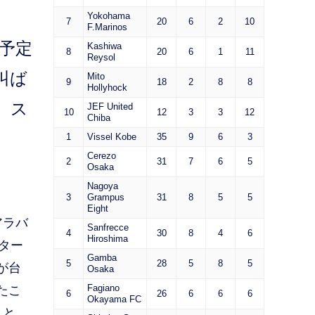
Yokohama
7
20
6
2
10
F.Marinos
予定
Kashiwa
8
20
6
1
11
Reysol
叫ば
Mito
9
18
2
8
8
Hollyhock
。ス
JEF United
10
12
3
3
12
Chiba
1
Vissel Kobe
35
9
6
3
Cerezo
2
31
7
6
5
Osaka
Nagoya
3
Grampus
31
8
5
5
Eight
アラバ
Sanfrecce
4
30
8
4
6
Hiroshima
ター
Gamba
5
28
5
8
5
が台
Osaka
Fagiano
たこ
6
26
6
6
6
Okayama FC
」と、