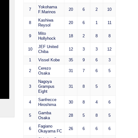
Yokohama
7
20
6
2
10
F.Marinos
Kashiwa
8
20
6
1
11
Reysol
Mito
9
18
2
8
8
Hollyhock
JEF United
10
12
3
3
12
Chiba
1
Vissel Kobe
35
9
6
3
Cerezo
2
31
7
6
5
Osaka
Nagoya
3
Grampus
31
8
5
5
Eight
Sanfrecce
4
30
8
4
6
Hiroshima
Gamba
5
28
5
8
5
Osaka
Fagiano
6
26
6
6
6
Okayama FC