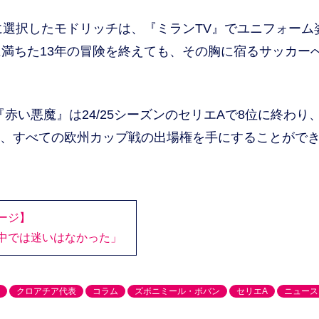
選択したモドリッチは、『ミランTV』でユニフォーム
満ちた13年の冒険を終えても、その胸に宿るサッカー
い悪魔』は24/25シーズンのセリエAで8位に終わり
なく、すべての欧州カップ戦の出場権を手にすることがで
ージ】
中では迷いはなかった」
クロアチア代表
コラム
ズボニミール・ボバン
セリエA
ニュース