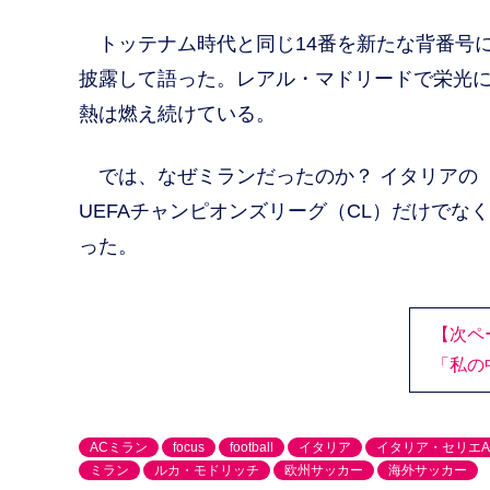
トッテナム時代と同じ14番を新たな背番号に
披露して語った。レアル・マドリードで栄光に
熱は燃え続けている。
では、なぜミランだったのか？ イタリアの『赤
UEFAチャンピオンズリーグ（CL）だけで
った。
【次ペ
「私の
ACミラン
focus
football
イタリア
イタリア・セリエA
ミラン
ルカ・モドリッチ
欧州サッカー
海外サッカー