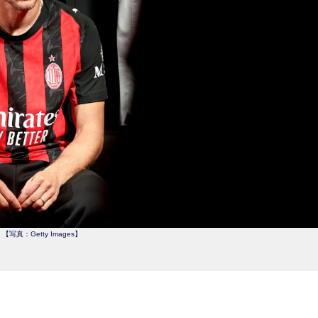
【写真：Getty Images】