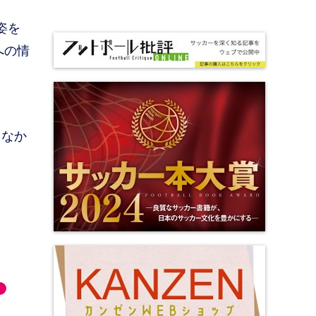
姿を
への情
、
きなか