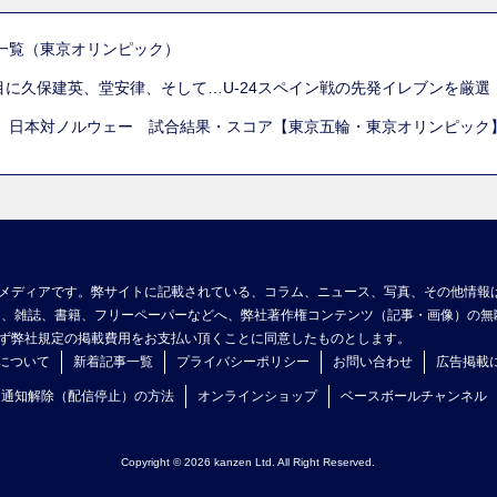
一覧（東京オリンピック）
列目に久保建英、堂安律、そして…U-24スペイン戦の先発イレブンを厳
 日本対ノルウェー 試合結果・スコア【東京五輪・東京オリンピック
メディアです。弊サイトに記載されている、コラム、ニュース、写真、その他情報
ア、雑誌、書籍、フリーペーパーなどへ、弊社著作権コンテンツ（記事・画像）の無
ず弊社規定の掲載費用をお支払い頂くことに同意したものとします。
について
新着記事一覧
プライバシーポリシー
お問い合わせ
広告掲載
ュ通知解除（配信停止）の方法
オンラインショップ
ベースボールチャンネル
Copyright © 2026 kanzen Ltd. All Right Reserved.