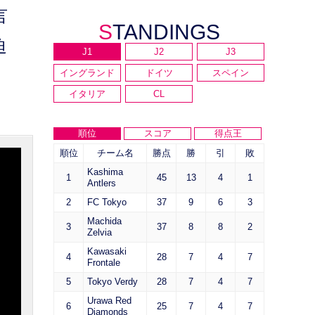
言
STANDINGS
迫
J1
J2
J3
イングランド
ドイツ
スペイン
イタリア
CL
順位
スコア
得点王
順位
チーム名
勝点
勝
引
敗
Kashima
1
45
13
4
1
Antlers
2
FC Tokyo
37
9
6
3
Machida
3
37
8
8
2
Zelvia
Kawasaki
4
28
7
4
7
Frontale
5
Tokyo Verdy
28
7
4
7
Urawa Red
6
25
7
4
7
Diamonds