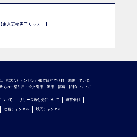
選【東京五輪男子サッカー】
】
は、株式会社カンゼンが報道目的で取材、編集している
断での一部引用・全文引用・流用・複写・転載について
について
リリース送付先について
運営会社
映画チャンネル
競馬チャンネル