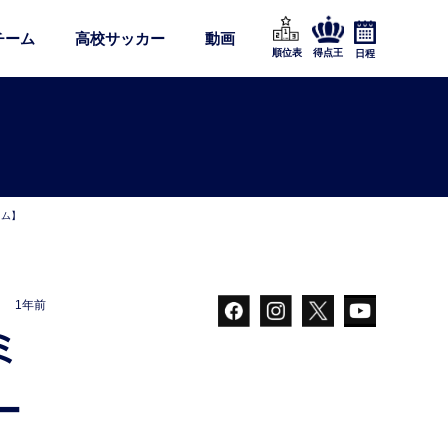
チーム
高校サッカー
動画
順位表
得点王
日程
ラム】
1年前
ー