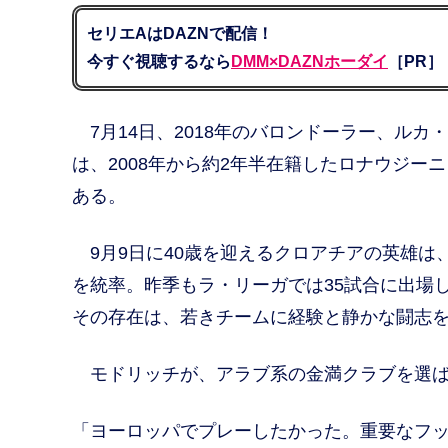
セリエAはDAZNで配信！
今すぐ視聴するなら
DMM×DAZNホーダイ
［PR］
7月14日、2018年のバロンドーラー、ル
は、2008年から約2年半在籍したロナウジー
ある。
9月9日に40歳を迎えるクロアチアの英雄は
を統率。昨季もラ・リーガでは35試合に出場
その存在は、若きチームに経験と静かな闘志
モドリッチが、アラブ系の金満クラブを選ば
「ヨーロッパでプレーしたかった。重要なフ