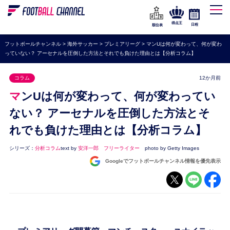
WEリーグ
なでしこジャパン
得点王
日程
順位表
海外サッカー
フットボールチャンネル
>
海外サッカー
>
プレミアリーグ
>
マンUは何が変わって、何が変わ
っていない？ アーセナルを圧倒した方法とそれでも負けた理由とは【分析コラム】
プレミアリーグ
ラ・リーガ
コラム
12か月前
セリエA
マンUは何が変わって、何が変わってい
ブンデスリーガ
ない？ アーセナルを圧倒した方法とそ
れでも負けた理由とは【分析コラム】
UEFA
ナショナルチーム
シリーズ：
分析コラム
text by
安洋一郎 フリーライター
photo by Getty Images
Googleでフットボールチャンネル情報を優先表示
高校サッカー
動画