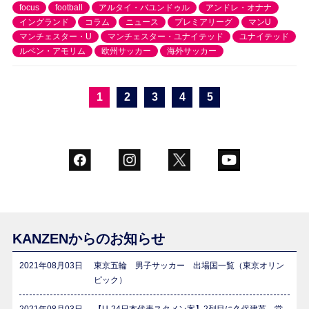
focus
football
アルタイ・バユンドゥル
アンドレ・オナナ
イングランド
コラム
ニュース
プレミアリーグ
マンU
マンチェスター・U
マンチェスター・ユナイテッド
ユナイテッド
ルベン・アモリム
欧州サッカー
海外サッカー
1
2
3
4
5
KANZENからのお知らせ
2021年08月03日
東京五輪 男子サッカー 出場国一覧（東京オリン
ピック）