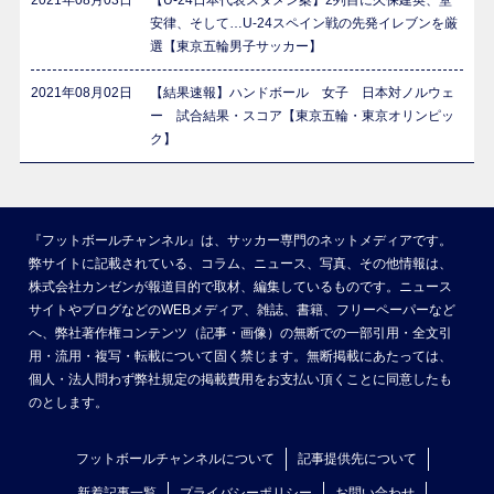
2021年08月03日
【U-24日本代表スタメン案】2列目に久保建英、堂
安律、そして…U-24スペイン戦の先発イレブンを厳
選【東京五輪男子サッカー】
2021年08月02日
【結果速報】ハンドボール 女子 日本対ノルウェ
ー 試合結果・スコア【東京五輪・東京オリンピッ
ク】
『フットボールチャンネル』は、サッカー専門のネットメディアです。
弊サイトに記載されている、コラム、ニュース、写真、その他情報は、
株式会社カンゼンが報道目的で取材、編集しているものです。ニュース
サイトやブログなどのWEBメディア、雑誌、書籍、フリーペーパーなど
へ、弊社著作権コンテンツ（記事・画像）の無断での一部引用・全文引
用・流用・複写・転載について固く禁じます。無断掲載にあたっては、
個人・法人問わず弊社規定の掲載費用をお支払い頂くことに同意したも
のとします。
フットボールチャンネルについて
記事提供先について
新着記事一覧
プライバシーポリシー
お問い合わせ