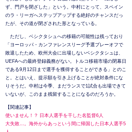
ず、門戸を閉ざした」という。中村にとって、スペイン
のラ・リーガへステップアップする絶好のチャンスだっ
たが、その道が閉ざされた形となっている。
ただし、ベシクタシュへの移籍の可能性は残っており
「ヨーロッパ・カンファレンスリーグ予選プレーオフで
敗退したため、欧州大会に出場しないベシクタシュは、
UEFAへの最終登録義務がない。トルコ移籍市場の閉幕日
である9月12日まで選手を獲得することができる」とのこ
と。とはいえ、提示額を引き上げることが絶対条件にな
りそうだ。中村は今季、まだランスで1試合も出場できて
いないが、このまま残留することになるのだろうか。
【関連記事】
使いません！？ 日本人選手を干した名監督6人
大失敗…。海外からあっという間に帰国した日本人選手5
人