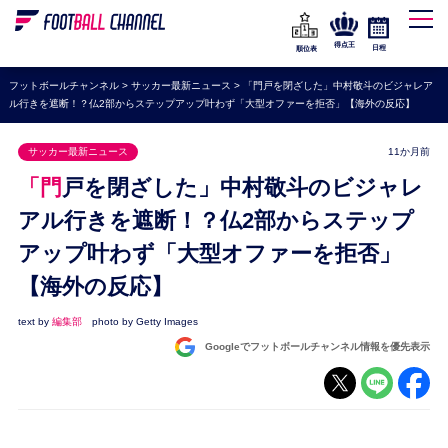
WEリーグ
なでしこジャパン
得点王
日程
順位表
海外サッカー
フットボールチャンネル
>
サッカー最新ニュース
>
「門戸を閉ざした」中村敬斗のビジャレア
ル行きを遮断！？仏2部からステップアップ叶わず「大型オファーを拒否」【海外の反応】
プレミアリーグ
ラ・リーガ
サッカー最新ニュース
11か月前
セリエA
「門戸を閉ざした」中村敬斗のビジャレ
ブンデスリーガ
アル行きを遮断！？仏2部からステップ
アップ叶わず「大型オファーを拒否」
UEFA
【海外の反応】
ナショナルチーム
高校サッカー
text by
編集部
photo by Getty Images
Googleでフットボールチャンネル情報を優先表示
動画