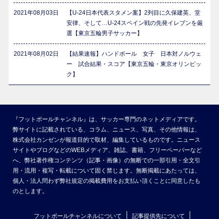
2021年08月03日
【U-24日本代表スタメン案】2列目に久保建英、堂
安律、そして…U-24スペイン戦の先発イレブンを厳
選【東京五輪男子サッカー】
2021年08月02日
【結果速報】ハンドボール 女子 日本対ノルウェ
ー 試合結果・スコア【東京五輪・東京オリンピッ
ク】
『フットボールチャンネル』は、サッカー専門のネットメディアです。
弊サイトに記載されている、コラム、ニュース、写真、その他情報は、
株式会社カンゼンが報道目的で取材、編集しているものです。ニュース
サイトやブログなどのWEBメディア、雑誌、書籍、フリーペーパーなど
へ、弊社著作権コンテンツ（記事・画像）の無断での一部引用・全文引
用・流用・複写・転載について固く禁じます。無断掲載にあたっては、
個人・法人問わず弊社規定の掲載費用をお支払い頂くことに同意したも
のとします。
フットボールチャンネルについて
記事提供先について