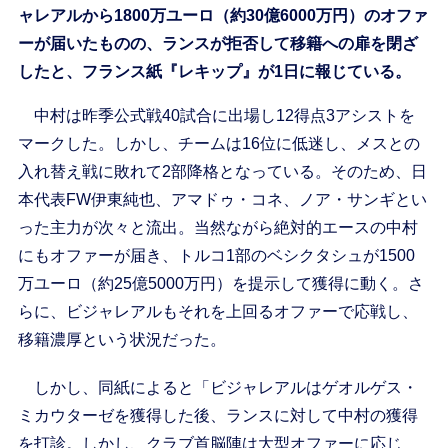
ャレアルから1800万ユーロ（約30億6000万円）のオファ
ーが届いたものの、ランスが拒否して移籍への扉を閉ざ
したと、フランス紙『レキップ』が1日に報じている。
中村は昨季公式戦40試合に出場し12得点3アシストを
マークした。しかし、チームは16位に低迷し、メスとの
入れ替え戦に敗れて2部降格となっている。そのため、日
本代表FW伊東純也、アマドゥ・コネ、ノア・サンギとい
った主力が次々と流出。当然ながら絶対的エースの中村
にもオファーが届き、トルコ1部のベシクタシュが1500
万ユーロ（約25億5000万円）を提示して獲得に動く。さ
らに、ビジャレアルもそれを上回るオファーで応戦し、
移籍濃厚という状況だった。
しかし、同紙によると「ビジャレアルはゲオルゲス・
ミカウターゼを獲得した後、ランスに対して中村の獲得
を打診。しかし、クラブ首脳陣は大型オファーに応じ