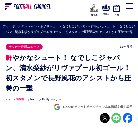
WEリーグ
なでしこジャパン
得点王
日程
順位表
海外サッカー
フットボールチャンネル
>
女子サッカー
>
なでしこジャパン
>
鮮やかなシュート！ なでしこジ
ャパン、清水梨紗がリヴァプール初ゴール！ 初スタメンで長野風花のアシストから圧巻の一撃
プレミアリーグ
ラ・リーガ
サッカー最新ニュース
11か月前
セリエA
鮮やかなシュート！ なでしこジャパ
ブンデスリーガ
ン、清水梨紗がリヴァプール初ゴール！
初スタメンで長野風花のアシストから圧
UEFA
巻の一撃
ナショナルチーム
高校サッカー
text by
編集部
photo by Getty Images
Googleでフットボールチャンネル情報を優先表示
動画