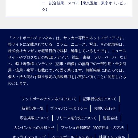
ー 試合結果・スコア【東京五輪・東京オリンピッ
ク】
『フットボールチャンネル』は、サッカー専門のネットメディアです。
弊サイトに記載されている、コラム、ニュース、写真、その他情報は、
株式会社カンゼンが報道目的で取材、編集しているものです。ニュース
サイトやブログなどのWEBメディア、雑誌、書籍、フリーペーパーなど
へ、弊社著作権コンテンツ（記事・画像）の無断での一部引用・全文引
用・流用・複写・転載について固く禁じます。無断掲載にあたっては、
個人・法人問わず弊社規定の掲載費用をお支払い頂くことに同意したも
のとします。
フットボールチャンネルについて
記事提供先について
新着記事一覧
プライバシーポリシー
お問い合わせ
広告掲載について
リリース送付先について
運営会社
カンゼンからのお知らせ
プッシュ通知解除（配信停止）の方法
オンラインショップ
ベースボールチャンネル
映画チャンネル