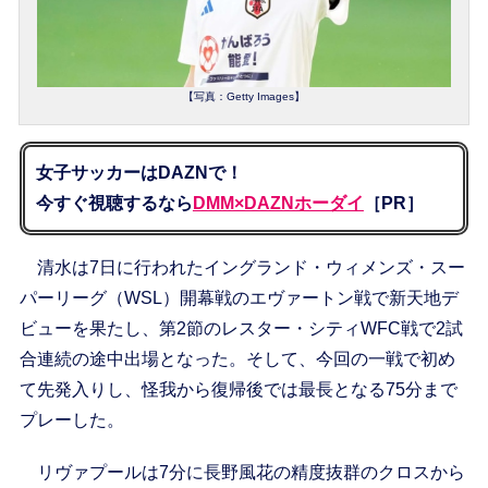
【写真：Getty Images】
女子サッカーはDAZNで！
今すぐ視聴するなら
DMM×DAZNホーダイ
［PR］
清水は7日に行われたイングランド・ウィメンズ・スー
パーリーグ（WSL）開幕戦のエヴァートン戦で新天地デ
ビューを果たし、第2節のレスター・シティWFC戦で2試
合連続の途中出場となった。そして、今回の一戦で初め
て先発入りし、怪我から復帰後では最長となる75分まで
プレーした。
リヴァプールは7分に長野風花の精度抜群のクロスから