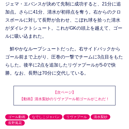
ジェマ・エバンスが決めて先制に成功すると、21分に追
加点。さらに41分、清水が初得点を奪う。右からのクロ
スボールに対して長野が合わせ、こぼれ球を拾った清水
がダイレクトシュート。これがGKの頭上を越えて、ゴー
ルに吸い込まれた。
鮮やかなループシュートだった。右サイドバックから
ゴール前まで上がり、圧巻の一撃でチームに3点目をもた
らした。後半に2点を追加したリヴァプールが5-0で快
勝。なお、長野は70分に交代している。
【次ページ】
【動画】清水梨紗のリヴァプール初ゴールがこれだ！
ゴール動画
なでしこジャパン
リヴァプール
清水梨紗
長野風花