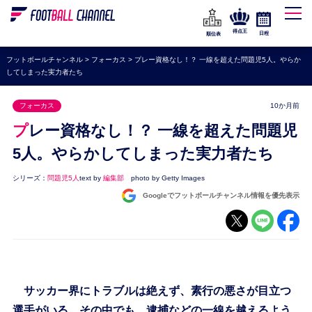
WEリーグ
なでしこジャパン
得点王
日程
順位表
海外サッカー
フットボールチャンネル
>
フォーカス
>
プレー資格なし！？ 一線を超えた問題児5人。やらか
してしまった実力者たち
プレミアリーグ
ラ・リーガ
フォーカス
10か月前
セリエA
プレー資格なし！？ 一線を超えた問題児
ブンデスリーガ
5人。やらかしてしまった実力者たち
UEFA
シリーズ：
問題児5人
text by
編集部
photo by Getty Images
Googleでフットボールチャンネル情報を優先表示
ナショナルチーム
高校サッカー
動画
サッカー界にトラブルは絶えず、素行の悪さが目立つ
選手がいる。その中でも、逮捕などの一線を越えるよう