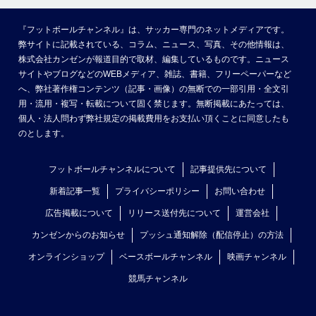
『フットボールチャンネル』は、サッカー専門のネットメディアです。
弊サイトに記載されている、コラム、ニュース、写真、その他情報は、
株式会社カンゼンが報道目的で取材、編集しているものです。ニュース
サイトやブログなどのWEBメディア、雑誌、書籍、フリーペーパーなど
へ、弊社著作権コンテンツ（記事・画像）の無断での一部引用・全文引
用・流用・複写・転載について固く禁じます。無断掲載にあたっては、
個人・法人問わず弊社規定の掲載費用をお支払い頂くことに同意したも
のとします。
フットボールチャンネルについて
記事提供先について
新着記事一覧
プライバシーポリシー
お問い合わせ
広告掲載について
リリース送付先について
運営会社
カンゼンからのお知らせ
プッシュ通知解除（配信停止）の方法
オンラインショップ
ベースボールチャンネル
映画チャンネル
競馬チャンネル