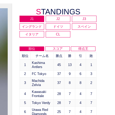
STANDINGS
J1
J2
J3
イングランド
ドイツ
スペイン
イタリア
CL
順位
スコア
得点王
順位
チーム名
勝点
勝
引
敗
Kashima
1
45
13
4
1
Antlers
2
FC Tokyo
37
9
6
3
Machida
3
37
8
8
2
Zelvia
Kawasaki
4
28
7
4
7
Frontale
5
Tokyo Verdy
28
7
4
7
Urawa Red
6
25
7
4
7
Diamonds