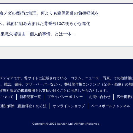
五輪メダル獲得は無理。何よりも森保監督の負担軽減を
へ。戦術に組み込まれた背番号10の明らかな進化
古巣戦欠場理由「個人的事情」とは一体…
メディアです。弊サイトに記載されている、コラム、ニュース、写真、その他情報
ア、雑誌、書籍、フリーペーパーなどへ、弊社著作権コンテンツ（記事・画像）の無
ず弊社規定の掲載費用をお支払い頂くことに同意したものとします。
について
新着記事一覧
プライバシーポリシー
お問い合わせ
広告掲載
ュ通知解除（配信停止）の方法
オンラインショップ
ベースボールチャンネル
Copyright © 2026 kanzen Ltd. All Right Reserved.