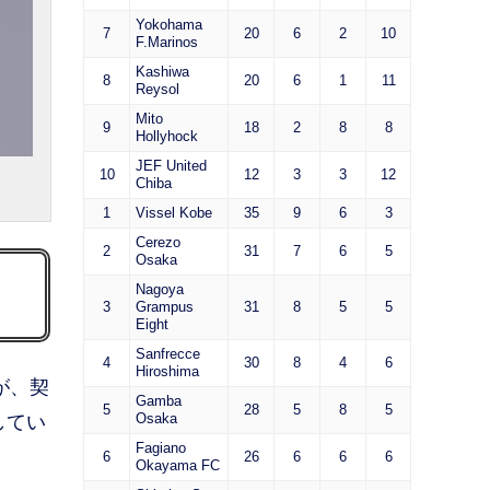
Yokohama
7
20
6
2
10
F.Marinos
Kashiwa
8
20
6
1
11
Reysol
Mito
9
18
2
8
8
Hollyhock
JEF United
10
12
3
3
12
Chiba
1
Vissel Kobe
35
9
6
3
Cerezo
2
31
7
6
5
Osaka
Nagoya
3
Grampus
31
8
5
5
Eight
Sanfrecce
4
30
8
4
6
Hiroshima
が、契
Gamba
5
28
5
8
5
Osaka
してい
Fagiano
6
26
6
6
6
Okayama FC