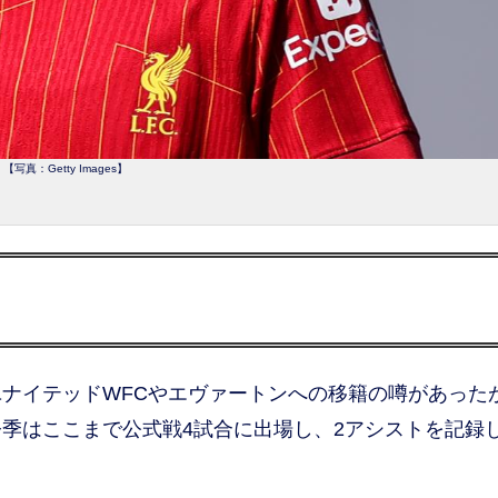
【写真：Getty Images】
ナイテッドWFCやエヴァートンへの移籍の噂があった
季はここまで公式戦4試合に出場し、2アシストを記録