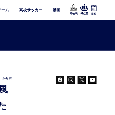
チーム
高校サッカー
動画
順位表
得点王
日程
10か月前
た