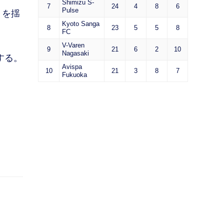
Shimizu S-
7
24
4
8
6
Pulse
トを揺
Kyoto Sanga
8
23
5
5
8
FC
V-Varen
9
21
6
2
10
Nagasaki
する。
Avispa
10
21
3
8
7
Fukuoka