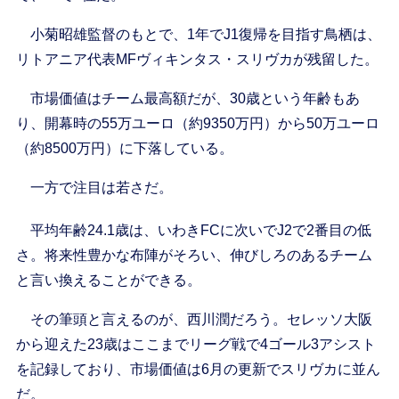
小菊昭雄監督のもとで、1年でJ1復帰を目指す鳥栖は、
リトアニア代表MFヴィキンタス・スリヴカが残留した。
市場価値はチーム最高額だが、30歳という年齢もあ
り、開幕時の55万ユーロ（約9350万円）から50万ユーロ
（約8500万円）に下落している。
一方で注目は若さだ。
平均年齢24.1歳は、いわきFCに次いでJ2で2番目の低
さ。将来性豊かな布陣がそろい、伸びしろのあるチーム
と言い換えることができる。
その筆頭と言えるのが、西川潤だろう。セレッソ大阪
から迎えた23歳はここまでリーグ戦で4ゴール3アシスト
を記録しており、市場価値は6月の更新でスリヴカに並ん
だ。