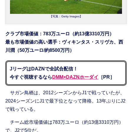
【写真：Getty Images】
クラブ市場価値：783万ユーロ（約13億3310万円）
最も市場価値の高い選手：ヴィキンタス・スリヴカ、西
川潤（50万ユーロ/約8500万円）
JリーグはDAZNで全試合配信！
今すぐ視聴するなら
DMM×DAZNホーダイ
［PR］
サガン鳥栖は、2012シーズンからJ1で戦っていたが、
2024シーズンにJ1で最下位となって降格。13年ぶりにJ2
で戦っている。
チーム総市場価値は783万ユーロ（約13億3310万円）
で、J2で5位だ。