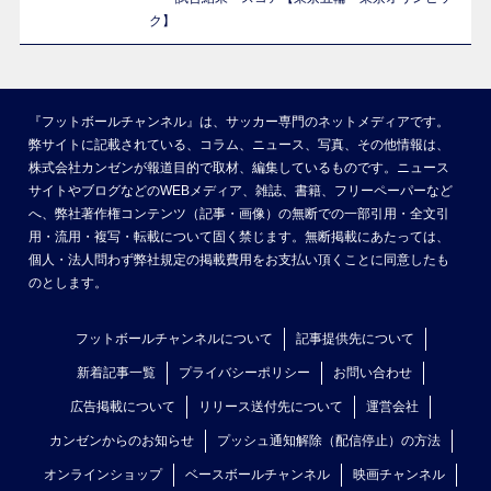
ク】
『フットボールチャンネル』は、サッカー専門のネットメディアです。
弊サイトに記載されている、コラム、ニュース、写真、その他情報は、
株式会社カンゼンが報道目的で取材、編集しているものです。ニュース
サイトやブログなどのWEBメディア、雑誌、書籍、フリーペーパーなど
へ、弊社著作権コンテンツ（記事・画像）の無断での一部引用・全文引
用・流用・複写・転載について固く禁じます。無断掲載にあたっては、
個人・法人問わず弊社規定の掲載費用をお支払い頂くことに同意したも
のとします。
フットボールチャンネルについて
記事提供先について
新着記事一覧
プライバシーポリシー
お問い合わせ
広告掲載について
リリース送付先について
運営会社
カンゼンからのお知らせ
プッシュ通知解除（配信停止）の方法
オンラインショップ
ベースボールチャンネル
映画チャンネル