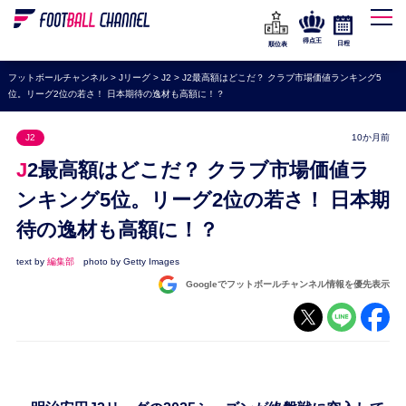
WEリーグ
なでしこジャパン
得点王
日程
順位表
海外サッカー
フットボールチャンネル
>
Jリーグ
>
J2
>
J2最高額はどこだ？ クラブ市場価値ランキング5
位。リーグ2位の若さ！ 日本期待の逸材も高額に！？
プレミアリーグ
ラ・リーガ
J2
10か月前
セリエA
J2最高額はどこだ？ クラブ市場価値ラ
ブンデスリーガ
ンキング5位。リーグ2位の若さ！ 日本期
待の逸材も高額に！？
UEFA
ナショナルチーム
text by
編集部
photo by Getty Images
Googleでフットボールチャンネル情報を優先表示
高校サッカー
動画