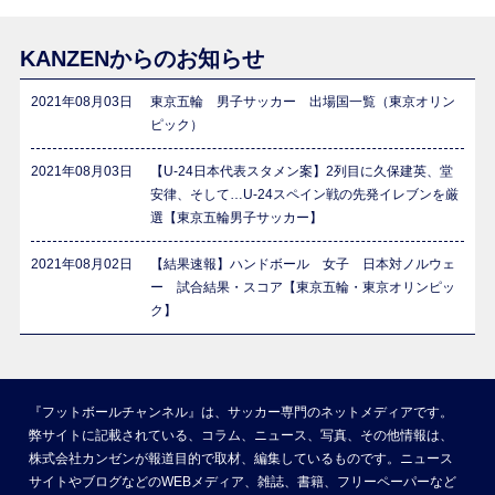
KANZENからのお知らせ
2021年08月03日
東京五輪 男子サッカー 出場国一覧（東京オリン
ピック）
2021年08月03日
【U-24日本代表スタメン案】2列目に久保建英、堂
安律、そして…U-24スペイン戦の先発イレブンを厳
選【東京五輪男子サッカー】
2021年08月02日
【結果速報】ハンドボール 女子 日本対ノルウェ
ー 試合結果・スコア【東京五輪・東京オリンピッ
ク】
『フットボールチャンネル』は、サッカー専門のネットメディアです。
弊サイトに記載されている、コラム、ニュース、写真、その他情報は、
株式会社カンゼンが報道目的で取材、編集しているものです。ニュース
サイトやブログなどのWEBメディア、雑誌、書籍、フリーペーパーなど