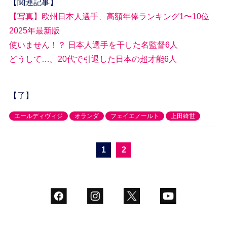
【関連記事】
【写真】欧州日本人選手、高額年俸ランキング1〜10位
2025年最新版
使いません！？ 日本人選手を干した名監督6人
どうして…。20代で引退した日本の超才能6人
【了】
エールディヴィジ
オランダ
フェイエノールト
上田綺世
1
2