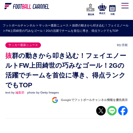
WEリーグ
なでしこジャパン
得点王
日程
順位表
海外サッカー
フットボールチャンネル
>
サッカー最新ニュース
>
抜群の動きから叩き込む！フェイエノール
トFW上田綺世の巧みなゴール！2Gの活躍でチームを首位に導き、得点ランクでもTOP
プレミアリーグ
ラ・リーガ
サッカー最新ニュース
9か月前
セリエA
抜群の動きから叩き込む！フェイエノー
ブンデスリーガ
ルトFW上田綺世の巧みなゴール！2Gの
活躍でチームを首位に導き、得点ランク
UEFA
でもTOP
ナショナルチーム
text by
編集部
photo by Getty Images
高校サッカー
Googleでフットボールチャンネル情報を優先表示
動画