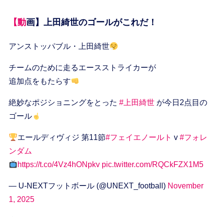
【動画】上田綺世のゴールがこれだ！
アンストッパブル・上田綺世
チームのために走るエースストライカーが
追加点をもたらす
絶妙なポジショニングをとった
#上田綺世
が今日2点目の
ゴール
エールディヴィジ 第11節
#フェイエノールト
v
#フォレ
ンダム
https://t.co/4Vz4hONpkv
pic.twitter.com/RQCkFZX1M5
— U-NEXTフットボール (@UNEXT_football)
November
1, 2025