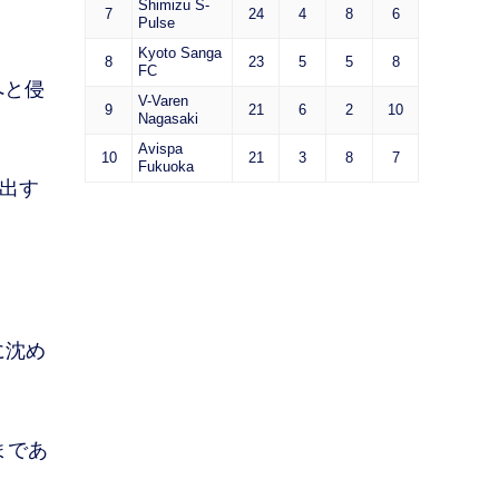
Shimizu S-
7
24
4
8
6
Pulse
Kyoto Sanga
8
23
5
5
8
FC
へと侵
V-Varen
9
21
6
2
10
Nagasaki
Avispa
10
21
3
8
7
Fukuoka
出す
に沈め
まであ