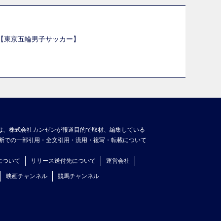
選【東京五輪男子サッカー】
】
は、株式会社カンゼンが報道目的で取材、編集している
断での一部引用・全文引用・流用・複写・転載について
について
リリース送付先について
運営会社
映画チャンネル
競馬チャンネル