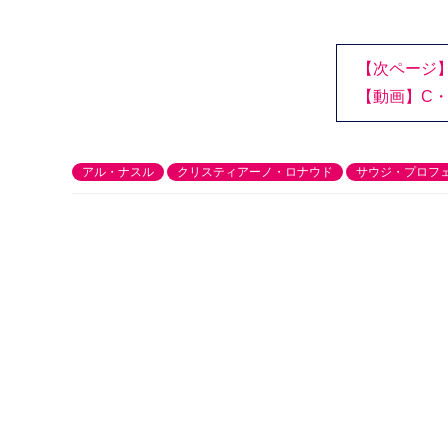
【次ページ
【動画】C
アル・ナスル
クリスティアーノ・ロナウド
サウジ・プロフ