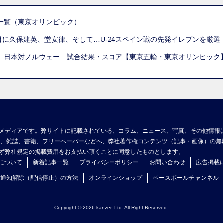
一覧（東京オリンピック）
列目に久保建英、堂安律、そして…U-24スペイン戦の先発イレブンを厳
 日本対ノルウェー 試合結果・スコア【東京五輪・東京オリンピック
メディアです。弊サイトに記載されている、コラム、ニュース、写真、その他情報
ア、雑誌、書籍、フリーペーパーなどへ、弊社著作権コンテンツ（記事・画像）の無
ず弊社規定の掲載費用をお支払い頂くことに同意したものとします。
について
新着記事一覧
プライバシーポリシー
お問い合わせ
広告掲載
ュ通知解除（配信停止）の方法
オンラインショップ
ベースボールチャンネル
Copyright © 2026 kanzen Ltd. All Right Reserved.