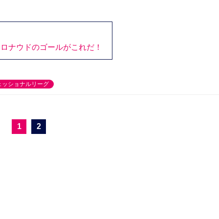
】
・ロナウドのゴールがこれだ！
ェッショナルリーグ
1
2