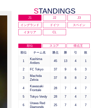
STANDINGS
J1
J2
J3
イングランド
ドイツ
スペイン
イタリア
CL
順位
スコア
得点王
順位
チーム名
勝点
勝
引
敗
Kashima
1
45
13
4
1
Antlers
2
FC Tokyo
37
9
6
3
Machida
3
37
8
8
2
Zelvia
Kawasaki
4
28
7
4
7
Frontale
5
Tokyo Verdy
28
7
4
7
Urawa Red
6
25
7
4
7
Diamonds