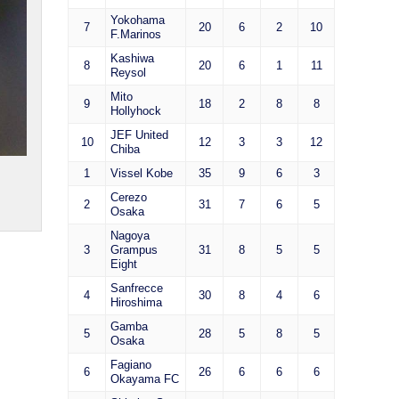
Yokohama
7
20
6
2
10
F.Marinos
Kashiwa
8
20
6
1
11
Reysol
Mito
9
18
2
8
8
Hollyhock
JEF United
10
12
3
3
12
Chiba
1
Vissel Kobe
35
9
6
3
Cerezo
2
31
7
6
5
Osaka
Nagoya
3
Grampus
31
8
5
5
Eight
Sanfrecce
4
30
8
4
6
Hiroshima
Gamba
5
28
5
8
5
Osaka
Fagiano
6
26
6
6
6
Okayama FC