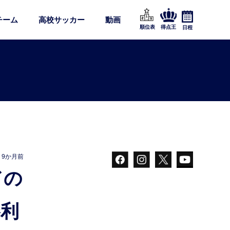
チーム
高校サッカー
動画
順位表
得点王
日程
9か月前
勝利