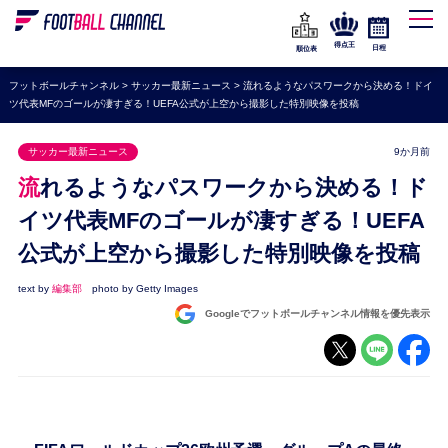
WEリーグ
なでしこジャパン
得点王
日程
順位表
海外サッカー
フットボールチャンネル
>
サッカー最新ニュース
>
流れるようなパスワークから決める！ドイ
ツ代表MFのゴールが凄すぎる！UEFA公式が上空から撮影した特別映像を投稿
プレミアリーグ
ラ・リーガ
サッカー最新ニュース
9か月前
セリエA
流れるようなパスワークから決める！ド
ブンデスリーガ
イツ代表MFのゴールが凄すぎる！UEFA
公式が上空から撮影した特別映像を投稿
UEFA
ナショナルチーム
text by
編集部
photo by Getty Images
Googleでフットボールチャンネル情報を優先表示
高校サッカー
動画