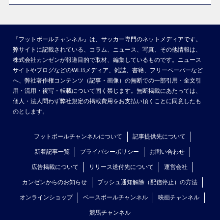
『フットボールチャンネル』は、サッカー専門のネットメディアです。
弊サイトに記載されている、コラム、ニュース、写真、その他情報は、
株式会社カンゼンが報道目的で取材、編集しているものです。ニュース
サイトやブログなどのWEBメディア、雑誌、書籍、フリーペーパーなど
へ、弊社著作権コンテンツ（記事・画像）の無断での一部引用・全文引
用・流用・複写・転載について固く禁じます。無断掲載にあたっては、
個人・法人問わず弊社規定の掲載費用をお支払い頂くことに同意したも
のとします。
フットボールチャンネルについて
記事提供先について
新着記事一覧
プライバシーポリシー
お問い合わせ
広告掲載について
リリース送付先について
運営会社
カンゼンからのお知らせ
プッシュ通知解除（配信停止）の方法
オンラインショップ
ベースボールチャンネル
映画チャンネル
競馬チャンネル